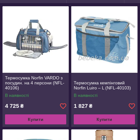
Термосумка Norfin VARDO з
посудин. на 4 персони (NFL-
Термосумка кемпінговий
40106)
Norfin Luiro – L (NFL-40103)
В наявності
В наявності
4 725
1 827
₴
₴
Купити
Купити