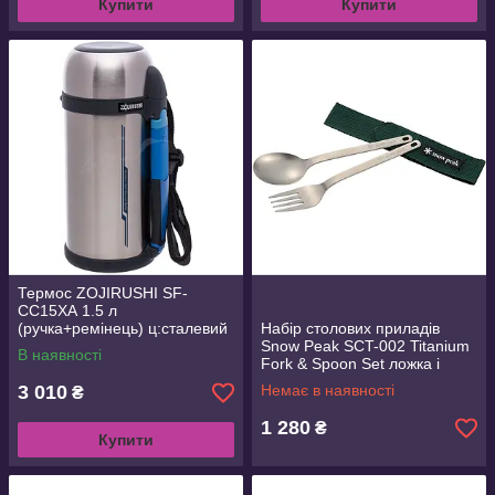
Купити
Купити
Термос ZOJIRUSHI SF-
СС15ХА 1.5 л
(ручка+ремінець) ц:сталевий
Набір столових приладів
(1678.00.18 )
Snow Peak SCT-002 Titanium
В наявності
Fork & Spoon Set ложка і
виделка (1200.01.19)
3 010
Немає в наявності
₴
1 280
₴
Купити