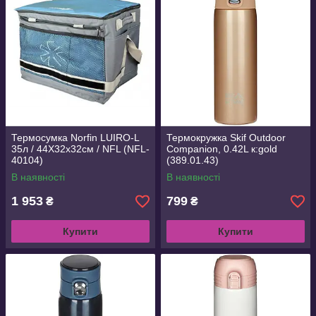
Термосумка Norfin LUIRO-L
Термокружка Skif Outdoor
35л / 44Х32х32см / NFL (NFL-
Companion, 0.42L к:gold
40104)
(389.01.43)
В наявності
В наявності
1 953
799
₴
₴
Купити
Купити