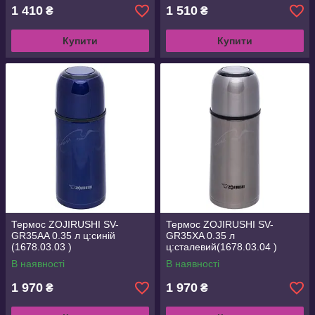
1 410
1 510
₴
₴
Купити
Купити
Термос ZOJIRUSHI SV-
Термос ZOJIRUSHI SV-
GR35AA 0.35 л ц:синій
GR35XA 0.35 л
(1678.03.03 )
ц:сталевий(1678.03.04 )
В наявності
В наявності
1 970
1 970
₴
₴