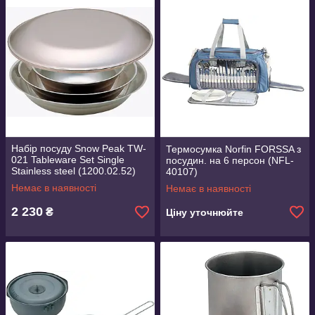
Набір посуду Snow Peak TW-
Термосумка Norfin FORSSA з
021 Tableware Set Single
посудин. на 6 персон (NFL-
Stainless steel (1200.02.52)
40107)
Немає в наявності
Немає в наявності
2 230
₴
Ціну уточнюйте