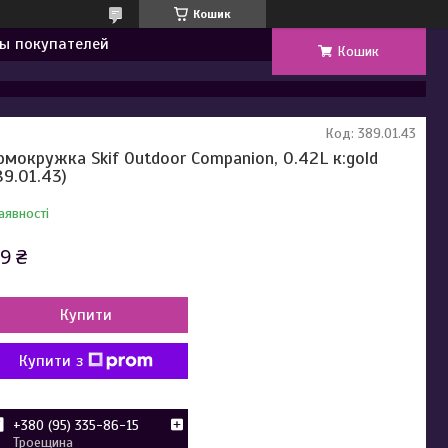
Кошик
ы покупателей
Кошик
Код:
389.01.43
рмокружка Skif Outdoor Companion, 0.42L к:gold
89.01.43)
аявності
9 ₴
Купити
Купити з
+380 (95) 335-86-15
Троещина