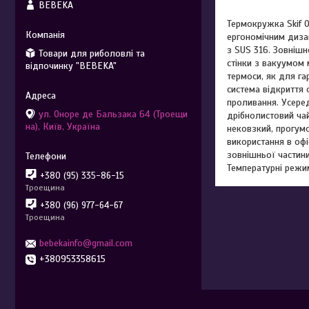
BEBEKA
Термокружка Skif O
ергономічним дизай
з SUS 316. Зовнішн
Товари для риболовлі та
стінки з вакуумом
відпочинку "BEBEKA"
термоси, як для га
система відкриття
проливання. Усеред
ул. Оноре де Бальзака 64 (Троещи
дрібнолистовий чай
на), Київ, Україна
нековзкий, прогумо
використання в офі
зовнішньої частини
Температурні режим
+380 (95) 335-86-15
Троещина
+380 (96) 977-64-67
Троещина
bebekainfo@gmail.com
+380953358615