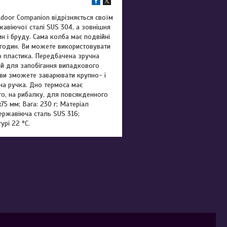
utdoor Companion відрізняється своїм
жавіючої сталі SUS 304, а зовнішня
н і бруду. Сама колба має подвійні
 годин. Ви можете використовувати
го пластика. Передбачена зручна
ій для запобігання випадкового
 ви зможете заварювати крупно- і
на ручка. Дно термоса має
то, на рибалку, для повсякденного
75 мм; Вага: 230 г; Матеріал
ержавіюча сталь SUS 316;
урі 22 °С.