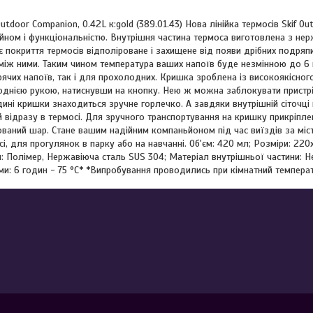
utdoor Companion, 0.42L к:gold (389.01.43) Нова лінійка термосів Skif O
ном і функціональністю. Внутрішня частина термоса виготовлена з нер
є покриття термосів відполіроване і захищене від появи дрібних подряпи
 між ними. Таким чином температура ваших напоїв буде незмінною до 6
рячих напоїв, так і для прохолодних. Кришка зроблена із високоякісно
 однією рукою, натиснувши на кнопку. Нею ж можна заблокувати пристр
ині кришки знаходиться зручне горлечко. А завдяки внутрішній сіточці
 відразу в термосі. Для зручного транспортування на кришку прикріпле
ваний шар. Стане вашим надійним компаньйоном під час виїздів за міс
сі, для прогулянок в парку або на навчанні. Об'єм: 420 мл; Розміри: 220х
: Полімер, Нержавіюча сталь SUS 304; Матеріал внутрішньої частини: Н
и: 6 годин - 75 °С* *Випробування проводились при кімнатний температ