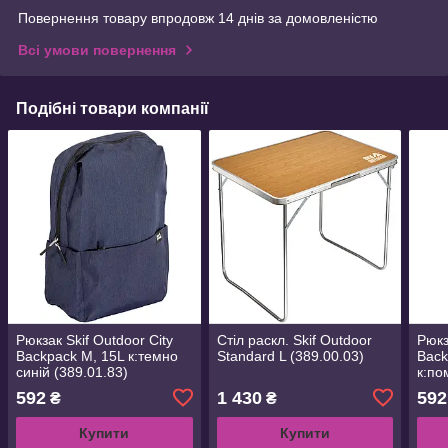
Повернення товару впродовж 14 днів за домовленістю
Всі умови повернення
Подібні товари компанії
Рюкзак Skif Outdoor City
Стіл раскл. Skif Outdoor
Рюкз
Backpack M, 15L к:темно
Standard L (389.00.03)
Back
синій (389.01.83)
к:по
(389
592
1 430
592
₴
₴
Купити
Купити