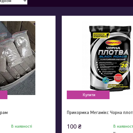
Купити
грам
Прикормка Мегамікс Чорна плотв
100 ₴
В наявності
В наявност