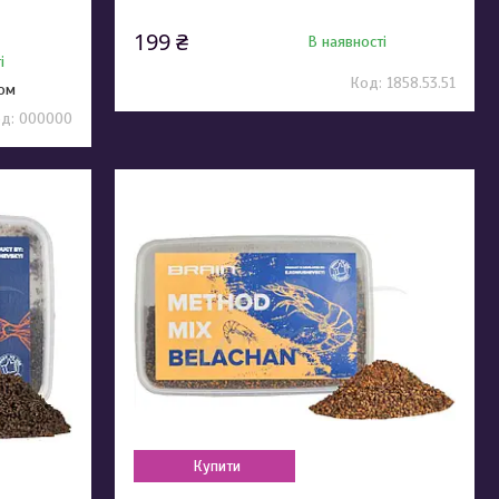
199 ₴
В наявності
і
1858.53.51
том
000000
Купити