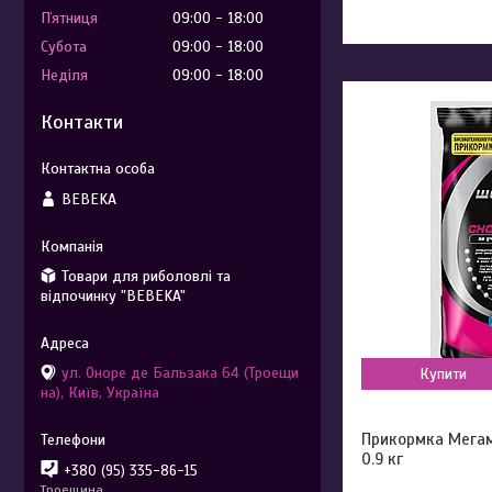
Пʼятниця
09:00
18:00
Субота
09:00
18:00
Неділя
09:00
18:00
Контакти
BEBEKA
Товари для риболовлі та
відпочинку "BEBEKA"
ул. Оноре де Бальзака 64 (Троещи
Купити
на), Київ, Україна
Прикормка Мега
0.9 кг
+380 (95) 335-86-15
Троещина