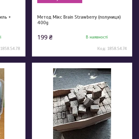
риль +
Метод Мікс Brain Strawberry (полуниця)
400g
199 ₴
і
В наявності
1858.54.78
1858.54.74