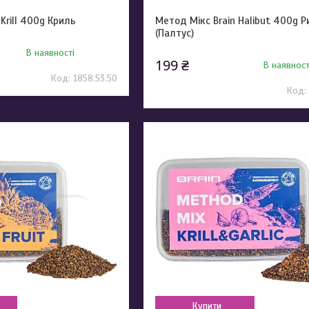
Krill 400g Криль
Метод Мікс Brain Halibut 400g Р
(Палтус)
В наявності
199 ₴
В наявност
1858.53.50
Купити