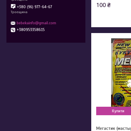
100 ₴
+380 (96) 977-64-67
Троещина
bebekainfo@gmail.com
+380953358615
Купити
Мегастик (масты