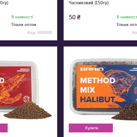
0гр)
Часниковий (150гр)
50 ₴
В наявності
В наявност
Тільки оптом
Тільки оп
000000
Купити