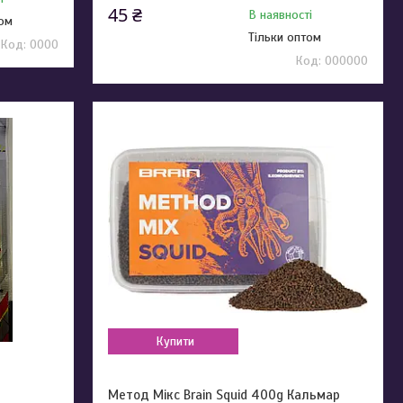
45 ₴
В наявності
том
Тільки оптом
0000
000000
Купити
Метод Мікс Brain Squid 400g Кальмар