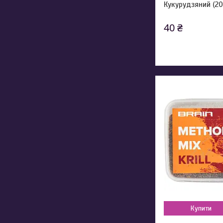
Кукурудзяний (20
40 ₴
Купити