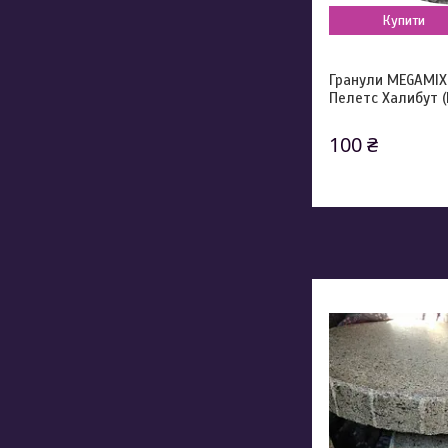
Купити
Гранули MEGAMIX 
Пелетс Халибут (
100 ₴