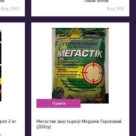
том
Тільки оптом
0001
000
Купити
роп 2 кг
Мегастик (мастырка) Megamix Гороховий
(200гр)
і