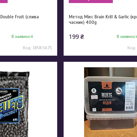
Double Fruit (слива
Метод Мікс Brain Krill & Garlic (к
часник) 400g
199 ₴
В наявності
В наявност
1858.54.75