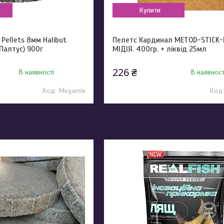
Купити
Pellets 8мм Halibut
Пелетс Кардинал METOD-STICK-
Палтус) 900г
МІДІЯ. 400гр. + ліквід 25мл
226 ₴
В наявності
В наявност
Megamix