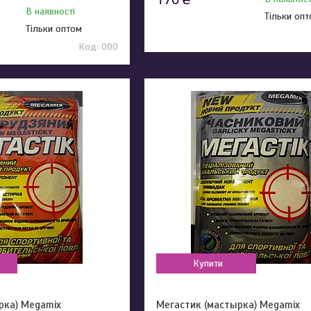
В наявності
Тільки оп
Тільки оптом
000
Купити
рка) Megamix
Мегастик (мастырка) Megamix