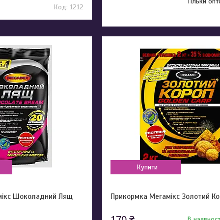
Тільки оп
1212
Купити
мікс Шоколадний Лящ
Прикормка Мегамікс Золотий Ко
170 ₴
В наявност