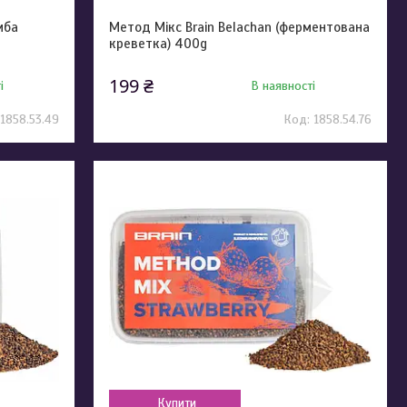
иба
Метод Мікс Brain Belachan (ферментована
креветка) 400g
199 ₴
і
В наявності
1858.53.49
1858.54.76
Купити