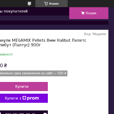
Кошик
ы покупателей
Кошик
Код:
Megamix
анули MEGAMIX Pellets 8мм Halibut Пелетс
либут (Палтус) 900г
аявності
0 ₴
німальна сума замовлення на сайті — 500 ₴
Купити
Купити з