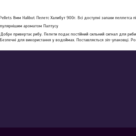
llets 8мм Halibut Пелетс Халибут 900г. Всі доступні запахи пеллетса п
пулярнішим ароматом Палтусу
 Добре привертає рибу. Пелети подає постійний сильний сигнал для риби 
Безпечні для використання у водоймах. Поставляється зіп-упаковці. Ро