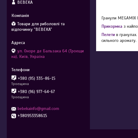
BEBEKA
Гранули MEGAMIX Pe
Товари для риболовлі та
Прикормка
з найпо
відпочинку "BEBEKA"
Пелети
в гранулах.
сильного аромату. 
ул. Оноре де Бальзака 64 (Троещи
на), Київ, Україна
+380 (95) 335-86-15
Троещина
+380 (96) 977-64-67
Троещина
bebekainfo@gmail.com
+380953358615