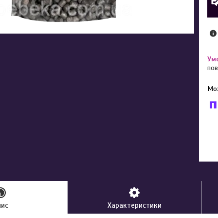
пов
У к
буд
пис
Характеристики