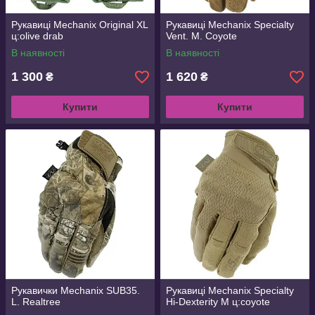
Рукавиці Mechanix Original XL
Рукавиці Mechanix Specialty
ц:olive drab
Vent. M. Coyote
В наявності
В наявності
1 300
1 620
₴
₴
Купити
Купити
Рукавички Mechanix SUB35.
Рукавиці Mechanix Specialty
L. Realtree
Hi-Dexterity M ц:coyote