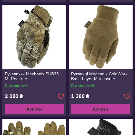
Рукавички Mechanix SUB35.
Рукавиці Mechanix ColdWork
М. Realtree
Base Layer M ц:coyote
В наявності
В наявності
2 080
1 380
₴
₴
Купити
Купити