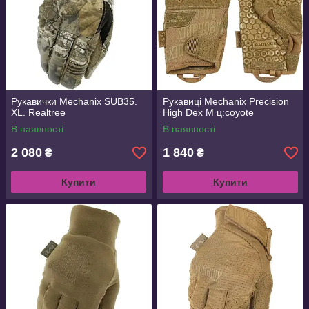
Рукавички Mechanix SUB35.
Рукавиці Mechanix Precision
XL. Realtree
High Dex M ц:coyote
В наявності
В наявності
2 080
1 840
₴
₴
Купити
Купити