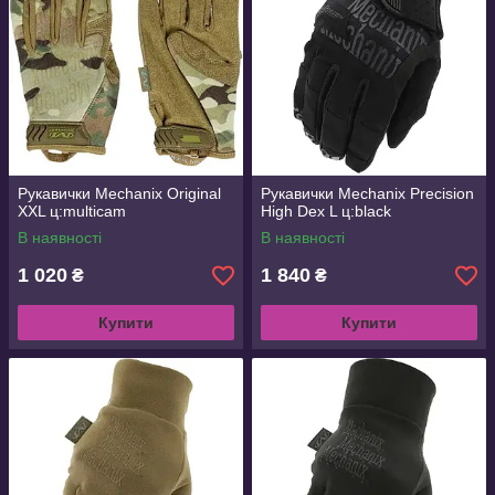
Рукавички Mechanix Original
Рукавички Mechanix Precision
XXL ц:multicam
High Dex L ц:black
В наявності
В наявності
1 020
1 840
₴
₴
Купити
Купити