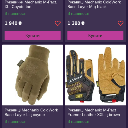
Рукавички Mechanix M-Pact.
Рукавиці Mechanix ColdWork
XL. Coyote tan
Base Layer M ц:black
В наявності
В наявності
1 940
1 380
₴
₴
Купити
Купити
Рукавиці Mechanix ColdWork
Рукавиці Mechanix M-Pact
Base Layer L ц:coyote
Framer Leather XXL ц:brown
В наявності
В наявності