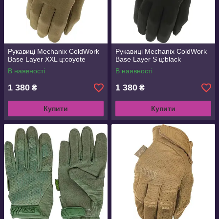
Рукавиці Mechanix ColdWork
Рукавиці Mechanix ColdWork
Base Layer XXL ц:coyote
Base Layer S ц:black
В наявності
В наявності
1 380
1 380
₴
₴
Купити
Купити