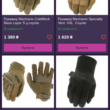
Рукавиці Mechanix ColdWork
Рукавиці Mechanix Specialty
Base Layer S ц:coyote
Vent. XXL. Coyote
В наявності
В наявності
1 380
1 620
₴
₴
Купити
Купити