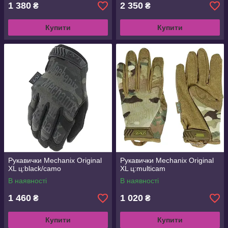
1 380
2 350
₴
₴
Купити
Купити
Рукавички Mechanix Original
Рукавички Mechanix Original
XL ц:black/camo
XL ц:multicam
В наявності
В наявності
1 460
1 020
₴
₴
Купити
Купити