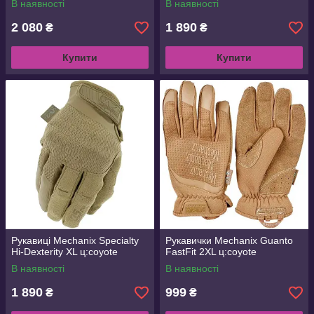
В наявності
В наявності
2 080
1 890
₴
₴
Купити
Купити
Рукавиці Mechanix Specialty
Рукавички Mechanix Guanto
Hi-Dexterity XL ц:coyote
FastFit 2XL ц:coyote
В наявності
В наявності
1 890
999
₴
₴