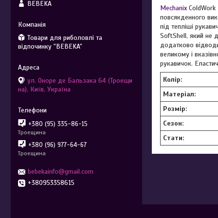
BEBEKA
Mechanix
ColdWork 
повсякденного вик
під тепліші рукави
SoftShell, який не
Товари для риболовлі та
додатково відводит
відпочинку "BEBEKA"
великому і вказівн
рукавичок. Еластич
Колір:
ул. Оноре де Бальзака 64 (Троещи
на), Київ, Україна
Матеріал:
Розмір:
Сезон:
+380 (95) 335-86-15
Троещина
Стати:
+380 (96) 977-64-67
Троещина
bebekainfo@gmail.com
+380953358615