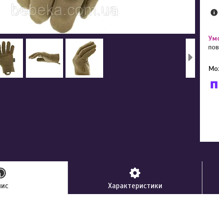
пов
У к
буд
пис
Характеристики