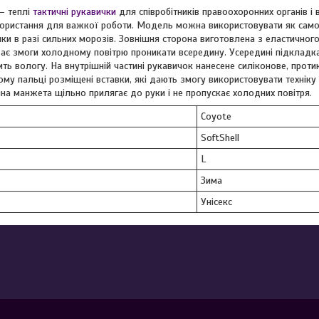
– теплі
тактичні рукавички
для співробітників правоохоронних органів і 
ористання для важкої роботи. Модель можна використовувати як самос
чки в разі сильних морозів. Зовнішня сторона виготовлена з еластично
 дає змоги холодному повітрю проникати всередину. Усередині підкладка 
ь вологу. На внутрішній частині рукавичок нанесене силіконове, проти
ому пальці розміщені вставки, які дають змогу використовувати техніку
на манжета щільно прилягає до руки і не пропускає холодних повітря.
Coyote
SoftShell
L
Зима
Унісекс