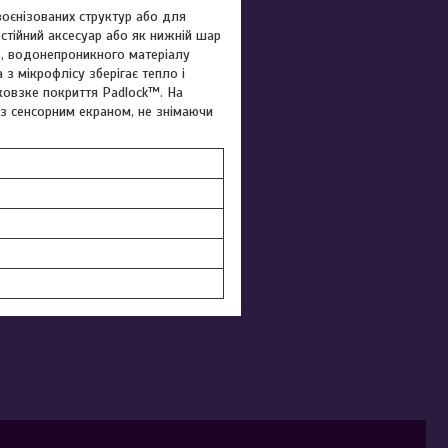
воєнізованих структур або для
тійний аксесуар або як нижній шар
го, водонепроникного матеріалу
з мікрофлісу зберігає тепло і
ковзке покриття Padlock™. На
 з сенсорним екраном, не знімаючи