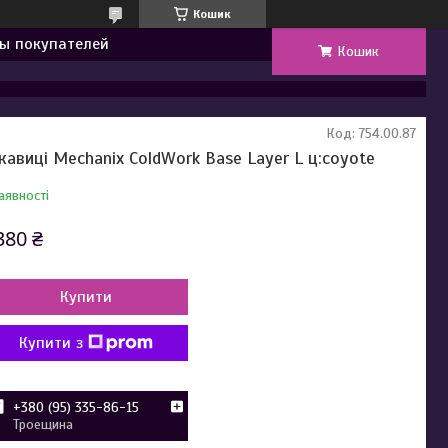
Кошик
ы покупателей
Кошик
Код:
754.00.87
кавиці Mechanix ColdWork Base Layer L ц:coyote
аявності
380 ₴
Купити
Купити з
+380 (95) 335-86-15
Троещина