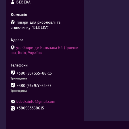
BEBEKA
Товари для риболовлі та
відпочинку "BEBEKA"
ул. Оноре де Бальзака 64 (Троещи
на), Київ, Україна
+380 (95) 335-86-15
Троещина
+380 (96) 977-64-67
Троещина
bebekainfo@gmail.com
+380953358615