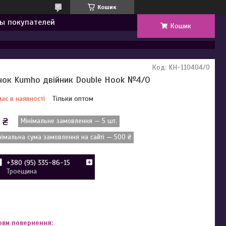
Кошик
ы покупателей
Кошик
Код:
KH-110404/0
чок Kumho двійник Double Hook №4/0
ає в наявності
Тільки оптом
 ₴
Мінімальне замовлення — 5 шт.
німальна сума замовлення на сайті — 500 ₴
+380 (95) 335-86-15
Троещина