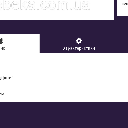
пов
пис
Характеристики
і (шт): 1
о
кою