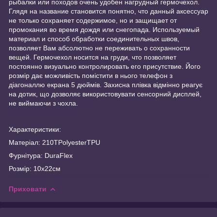
рыбалки или походов очень удобен нагрудный гермочехол.
Глядя на название становится понятно, что данный аксессуар
не только сохраняет содержимое, но и защищает от
промокания во время дождя или снегопада. Используемый
материал и способ обработки соединительных швов,
позволяет Вам абсолютно не переживать о сохранности
вещей. Гермочехол носится на груди, что позволяет
постоянно визуально контролировать его присутствие. Його
розмір дає можливість помістити в нього телефон з
діагоналлю екрана 5 дюймів. Захисна плівка відмінно реагує
на дотик, що дозволяє використовувати сенсорний дисплей,
не виймаючи з чохла.
Характеристики:
Матеріал: 210TPolyesterTPU
Фурнітура: DuraFlex
Розмір: 10х22см
Приховати