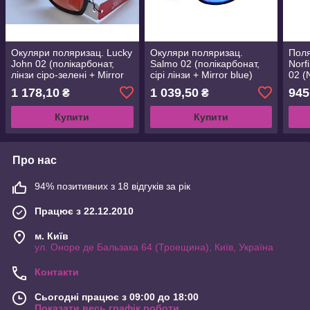
Окуляри поляризац. Lucky
Окуляри поляризац.
Поля
John 02 (полікарбонат,
Salmo 02 (полікарбонат,
Norf
лінзи сіро-зелені + Mirror
сірі лінзи + Mirror blue)
02 (
red) (NF-LJ2002)
(NF-S2002)
1 178,10
1 039,50
945
₴
₴
Купити
Купити
Про нас
94% позитивних з 18 відгуків за рік
Працює з 22.12.2010
м. Київ
ул. Оноре де Бальзака 64 (Троещина), Київ, Україна
Контакти
Сьогодні працює з 09:00 до 18:00
Показати весь графік роботи