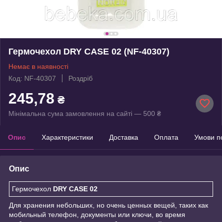
Гермочехол DRY CASE 02 (NF-40307)
Немає в наявності
Код: NF-40307
Роздріб
245,78
₴
Мінімальна сума замовлення на сайті — 500 ₴
Опис
Характеристики
Доставка
Оплата
Умови п
Опис
Гермочехол
DRY CASE 02
Для хранения небольших, но очень ценных вещей, таких как
мобильный телефон, документы или ключи, во время