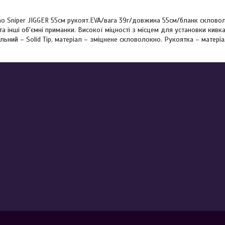
o Sniper JIGGER 55см рукоят.EVA/вага 39г/довжина 55см/бланк скловол
та інші об'ємні приманки. Високої міцності з місцем для установки кивка
льний – Solid Tip, матеріал – зміцнене скловолокно. Рукоятка – матеріал