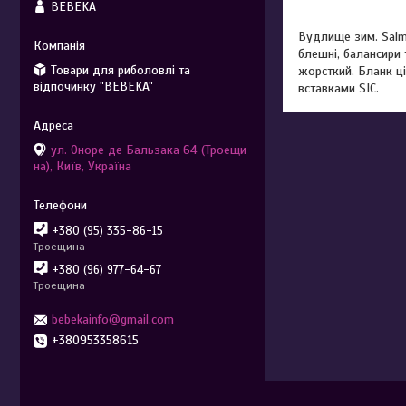
BEBEKA
Вудлище зим. Salm
блешні, балансири 
Товари для риболовлі та
жорсткий. Бланк ці
відпочинку "BEBEKA"
вставками SIC.
ул. Оноре де Бальзака 64 (Троещи
на), Київ, Україна
+380 (95) 335-86-15
Троещина
+380 (96) 977-64-67
Троещина
bebekainfo@gmail.com
+380953358615