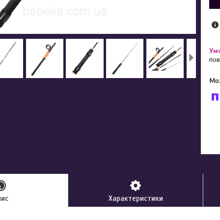
пов
У к
буд
пис
Характеристики