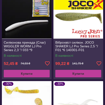
Силіконова принада (Слаг)
Віброхвіст силікон. JOCO
WIGGLER WORM LJ Pro
SHAKER LJ Pro Series 2,5 "/
Series 2,3 "/ 033 *9
F01 *6 140301-F01
В наявності
В наявності
52,45
99,22
₴
₴
74,93 ₴
141,75 ₴
Купити
Купити
–30%
–30%