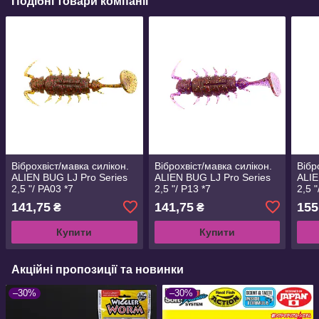
Подібні товари компанії
Віброхвіст/мавка силікон.
Віброхвіст/мавка силікон.
Вібр
ALIEN BUG LJ Pro Series
ALIEN BUG LJ Pro Series
ALIE
2,5 "/ PA03 *7
2,5 "/ P13 *7
2,5 "
141,75
141,75
155
₴
₴
Купити
Купити
Акційні пропозиції та новинки
–30%
–30%