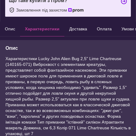
Що таке купити з Пром?
Замовлення під захистом
Опис
Характеристики
Доставка
Оплата
Умови 
Опис
Характеристики Lucky John Alien Bug 2,5" Lime Chartreuse
(140165-071) Виброхвост с элементами креатуры,
представляет собой фантазийное насекомое. Эти приманки
имеют широкое поле для применения в джиговой ловле и
призваны, в первую очередь, ловить рыбу в сложных
условиях, когда хищника необходимо "удивить". Размер 1,5"
отлично подойдет для ловли окуня и другой некрупной
хищной рыбы. Размер 2,5" актуален при ловле щуки и судака.
Приманка может использоваться как в классической джиговой
оснастке, так и во всевозможных комбинациях: "джиг-риг",
"вэки", "каролина" и других поводковых оснастках. Форма
імітація комахи Тип приманки "їстівний" силікон Атрактанти
макрель Довжина, см 6,3 Колір 071 Lime Chartreuse Кількість в
упаковці, шт 7