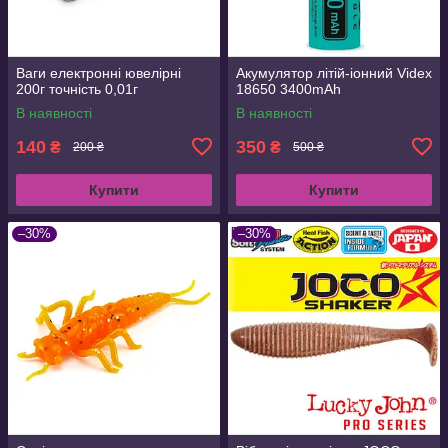
Ваги електронні ювелірні
Акумулятор літій-іонний Videx
200г точність 0,01г
18650 3400mAh
В наявності
В наявності
140
350
₴
₴
200 ₴
500 ₴
Купити
Купити
–30%
–30%