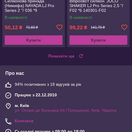
Силіконова принада
Віброхвіст силікон. JOCO
(Нимифа) NAYADA LJ Pro
SHAKER LJ Pro Series 2,5 "/
Series 2 "/ 036 *9
F02 *6 140301-F02
В наявності
В наявності
50,12
99,22
₴
₴
71,60 ₴
141,75 ₴
Купити
Купити
Показати ще
Про нас
94% позитивних з 18 відгуків за рік
Працює з 22.12.2010
м. Київ
ул. Оноре де Бальзака 64 (Троещина), Київ, Україна
Контакти
Сьогодні працює з 09:00 до 18:00