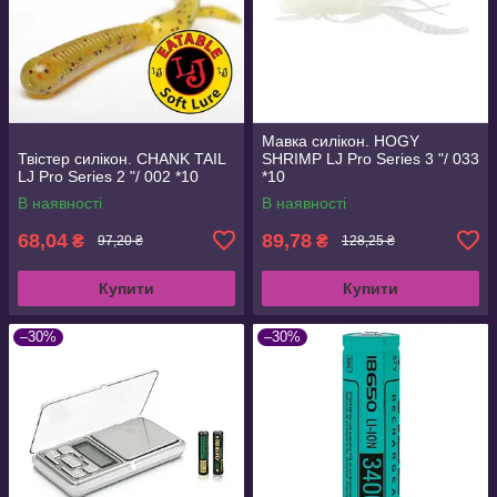
Мавка силікон. HOGY
Твістер силікон. CHANK TAIL
SHRIMP LJ Pro Series 3 "/ 033
LJ Pro Series 2 "/ 002 *10
*10
В наявності
В наявності
68,04
89,78
₴
₴
97,20 ₴
128,25 ₴
Купити
Купити
–30%
–30%