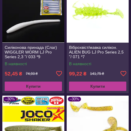
Силіконова принада (Слаг)
Віброхвіст/мавка силікон.
WIGGLER WORM LJ Pro
ALIEN BUG LJ Pro Series 2,5
Series 2,3 "/ 033 *9
"/ 071 *7
В наявності
В наявності
52,45
99,22
₴
₴
74,93 ₴
141,75 ₴
Купити
Купити
–30%
–30%