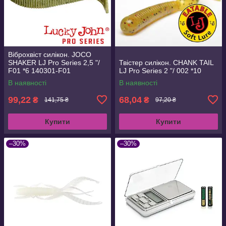
Віброхвіст силікон. JOCO
SHAKER LJ Pro Series 2,5 "/
Твістер силікон. CHANK TAIL
F01 *6 140301-F01
LJ Pro Series 2 "/ 002 *10
В наявності
В наявності
99,22
68,04
₴
₴
141,75 ₴
97,20 ₴
Купити
Купити
–30%
–30%