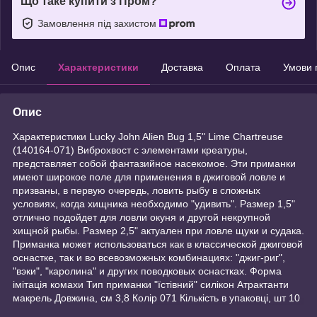
Що таке купити з Пром?
Замовлення під захистом
Опис
Характеристики
Доставка
Оплата
Умови 
Опис
Характеристики Lucky John Alien Bug 1,5" Lime Chartreuse
(140164-071) Виброхвост с элементами креатуры,
представляет собой фантазийное насекомое. Эти приманки
имеют широкое поле для применения в джиговой ловле и
призваны, в первую очередь, ловить рыбу в сложных
условиях, когда хищника необходимо "удивить". Размер 1,5"
отлично подойдет для ловли окуня и другой некрупной
хищной рыбы. Размер 2,5" актуален при ловле щуки и судака.
Приманка может использоваться как в классической джиговой
оснастке, так и во всевозможных комбинациях: "джиг-риг",
"вэки", "каролина" и других поводковых оснастках. Форма
імітація комахи Тип приманки "їстівний" силікон Атрактанти
макрель Довжина, см 3,8 Колір 071 Кількість в упаковці, шт 10