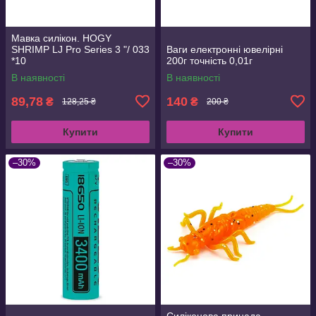
Мавка силікон. HOGY
SHRIMP LJ Pro Series 3 "/ 033
Ваги електронні ювелірні
*10
200г точність 0,01г
В наявності
В наявності
89,78
140
₴
₴
128,25 ₴
200 ₴
Купити
Купити
–30%
–30%
Силіконова принада