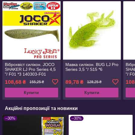
Віброхвіст силікон. JOCO
Мавка силікон. BUG LJ Pro
Вібр
SHAKER LJ Pro Series 4,5
Series 3,5 "/ S15 *6
SHAK
"/ F01 *3 140303-F01
"/ F
108,68
89,78
108
₴
₴
155,25 ₴
128,25 ₴
Купити
Купити
Акційні пропозиції та новинки
–30%
–30%