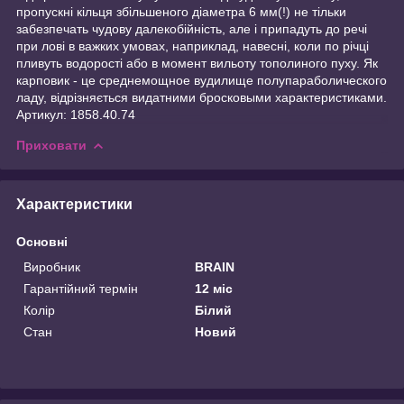
пропускні кільця збільшеного діаметра 6 мм(!) не тільки
забезпечать чудову далекобійність, але і припадуть до речі
при лові в важких умовах, наприклад, навесні, коли по річці
пливуть водорості або в момент вильоту тополиного пуху. Як
карповик - це среднемощное вудилище полупараболического
ладу, відрізняється видатними бросковыми характеристиками.
Артикул: 1858.40.74
Приховати
Характеристики
Основні
Виробник
BRAIN
Гарантійний термін
12 міс
Колір
Білий
Стан
Новий