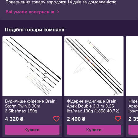
Повернення товару впродовж 14 днів за домовленістю
Всі умови повернення
Подібні товари компанії
Вудилище фідерне Brain
Фідерне вудилище Brain
Фіде
Storm Twin 3.90m
Apex Double 3.3 m 3.25
Apex
3.5lbs/max 150g
lbs/max 130g (1858.40.72)
lbs/
(1858.45.40)
4 320
2 490
2 3
₴
₴
Купити
Купити