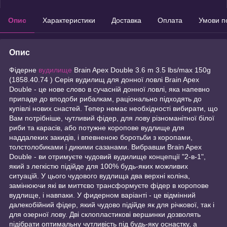
Опис
Характеристики
Доставка
Оплата
Умови п
Опис
Фідерне
вудилище
Brain Apex Double 3.6 m 3.5 lbs/max 150g
(1858.40.74 ) Серія вудилищ для донної ловлі Brain Apex
Double - це нове слово в сучасній донної ловлі, яка напевно
припаде до вподоби рибалкам, раціонально підходять до
купівлі нових снастей. Тепер немає необхідності вибирати, що
Вам потрібніше, чутливий фідер, для лову різноманітної білої
риби та карасів, або потужне коропове вудлище для
наддалеких закидів, і впевненою боротьби з коропами,
толстолобиками і дикими сазанами. Вибравши Brain Apex
Double - ви отримуєте чудовий вудилище концепції "2-в-1",
який з легкістю підійде для 100% будь-яких можливих
ситуацій. У цього чудового вудлища два верхні коліна,
замінюючи які ви миттєво трансформуєте фідер в коропове
вудлище, і навпаки. У фидерном варіанті - це відмінний
далекобійний фідер, який чудово підійде як для річкової, так і
для озерної лову. Дві склопластикові вершинки дозволять
підібрати оптимальну чутливість під будь-яку оснастку, а