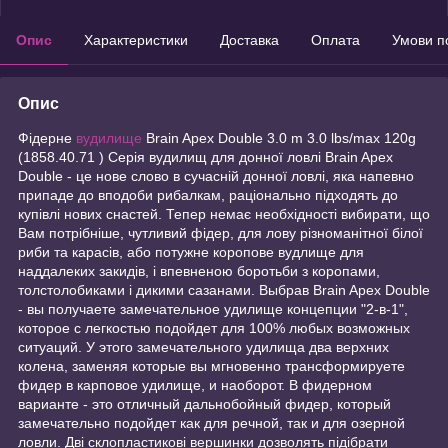
Опис
Характеристики
Доставка
Оплата
Умови п
Опис
Фідерне
вудилище
Brain Apex Double 3.0 m 3.0 lbs/max 120g
(1858.40.71 ) Серія вудилищ для донної ловлі Brain Apex
Double - це нове слово в сучасній донної ловлі, яка напевно
припаде до вподоби рибалкам, раціонально підходять до
купівлі нових снастей. Тепер немає необхідності вибирати, що
Вам потрібніше, чутливий фідер, для лову різноманітної білої
риби та карасів, або потужне коропове вудлище для
наддалеких закидів, і впевненою боротьби з коропами,
толстолобиками і дикими сазанами. Выбрав Brain Apex Double
- вы получаете замечательное удилище концепции "2-в-1",
которое с легкостью подойдет для 100% любых возможных
ситуаций. У этого замечательного удилища два верхних
колена, заменяя которые вы мгновенно трансформируете
фидер в карповое удилище, и наоборот. В фидерном
варианте - это отличный дальнобойный фидер, который
замечательно подойдет как для речной, так и для озерной
ловли. Дві склопластикові вершинки дозволять підібрати