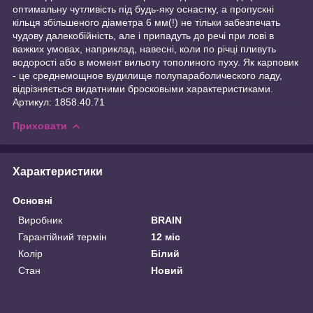
оптимальну чутливість під будь-яку оснастку, а пропускні
кільця збільшеного діаметра 6 мм(!) не тільки забезпечать
чудову далекобійність, але і припадуть до речі при лові в
важких умовах, наприклад, навесні, коли по річці пливуть
водорості або в момент вильоту тополиного пуху. Як карповик
- це среднемощное вудилище полупараболического ладу,
відрізняється видатними бросковыми характеристиками.
Артикул: 1858.40.71
Приховати
Характеристики
Основні
Виробник
BRAIN
Гарантійний термін
12 міс
Колір
Білий
Стан
Новий