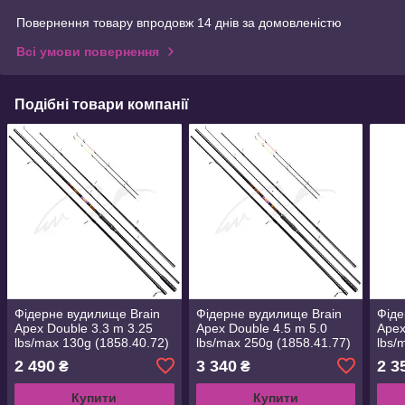
Повернення товару впродовж 14 днів за домовленістю
Всі умови повернення
Подібні товари компанії
Фідерне вудилище Brain
Фідерне вудилище Brain
Фіде
Apex Double 3.3 m 3.25
Apex Double 4.5 m 5.0
Apex
lbs/max 130g (1858.40.72)
lbs/max 250g (1858.41.77)
lbs/
2 490
3 340
2 3
₴
₴
Купити
Купити