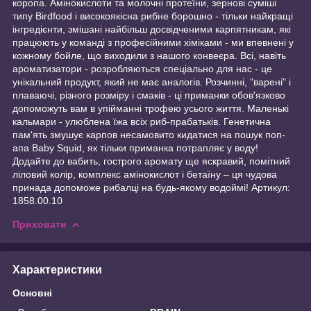
коропа. Амінокислоти та молочні протеїни, зернові суміші
типу Birdfood і високоякісна рибне борошно - тільки найкращі
інгредієнти, змішані найбільш досвідченими карпятникам, які
працюють у команді з професійними хіміками - ми впевнені у
кожному бойле, що виходили з нашого конвеєра. Всі, навіть
ароматизатори - розробляються спеціально для нас - це
унікальний продукт, який не має аналогів. Розчинні, "варені" і
плаваючі, різного розміру і смаків - ці приманки обов'язково
допоможуть вам в упійманні трофею усього життя. Маленькі
кальмари - улюблена їжа всіх риб-прабатьків. Генетична
пам'ять змушує карпов несамовито кидатися на пошук поп-
апа Baby Squid, як тільки приманка потрапляє у воду!
Додайте до вабить, гострого аромату ще яскравий, помітний
ліловий колір, комплекс амінокислот і бетаїну – ця чудова
принада допоможе рибалці на будь-якому водоймі! Артикул:
1858.00.10
Приховати
Характеристики
Основні