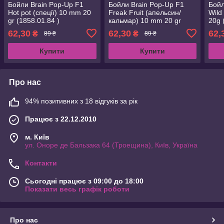
Бойли Brain Pop-Up F1
Бойли Brain Pop-Up F1
Бойл
Hot pot (спеції) 10 mm 20
Freak Fruit (апельсин/
Wild
gr (1858.01.84 )
кальмар) 10 mm 20 gr
20g 
(1858.01.83)
62,30
62,30
62,
₴
₴
89 ₴
89 ₴
Купити
Купити
Про нас
94% позитивних з 18 відгуків за рік
Працює з 22.12.2010
м. Київ
ул. Оноре де Бальзака 64 (Троещина), Київ, Україна
Контакти
Сьогодні працює з 09:00 до 18:00
Показати весь графік роботи
Про нас