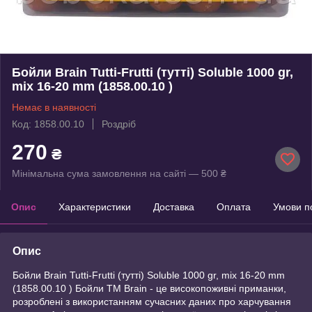
Бойли Brain Tutti-Frutti (тутті) Soluble 1000 gr,
mix 16-20 mm (1858.00.10 )
Немає в наявності
Код: 1858.00.10
Роздріб
270
₴
Мінімальна сума замовлення на сайті — 500 ₴
Опис
Характеристики
Доставка
Оплата
Умови п
Опис
Бойли Brain Tutti-Frutti (тутті) Soluble 1000 gr, mix 16-20 mm
(1858.00.10 ) Бойли ТМ Brain - це високопоживні приманки,
розроблені з використанням сучасних даних про харчування