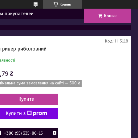
Кошик
ы покупателей
Кошик
Код:
H-5118
тривер риболовний
аявності
,79 ₴
німальна сума замовлення на сайті — 500 ₴
Купити
Купити з
+380 (95) 335-86-15