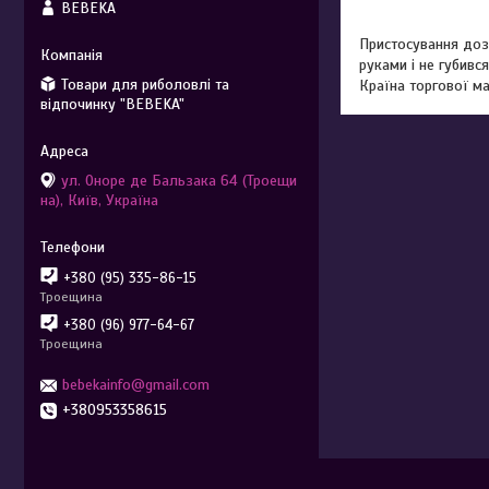
BEBEKA
Пристосування дозв
руками і не губивс
Товари для риболовлі та
Країна торгової ма
відпочинку "BEBEKA"
ул. Оноре де Бальзака 64 (Троещи
на), Київ, Україна
+380 (95) 335-86-15
Троещина
+380 (96) 977-64-67
Троещина
bebekainfo@gmail.com
+380953358615