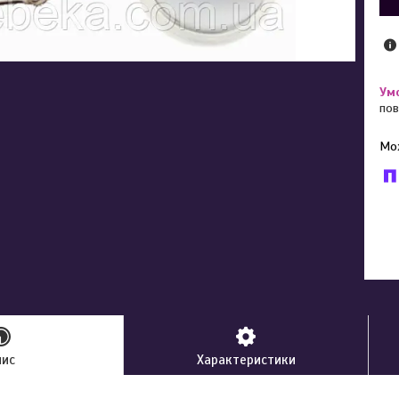
пов
У к
буд
пис
Характеристики