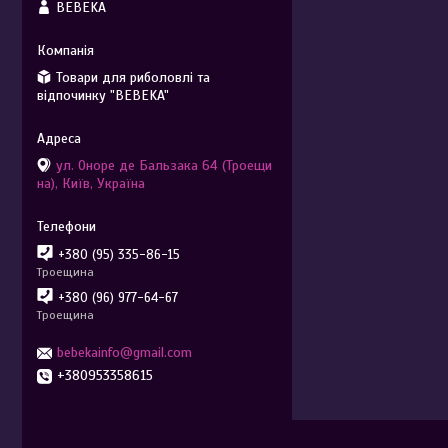
BEBEKA
Товари для риболовлі та
відпочинку "BEBEKA"
ул. Оноре де Бальзака 64 (Троещи
на), Київ, Україна
+380 (95) 335-86-15
Троещина
+380 (96) 977-64-67
Троещина
bebekainfo@gmail.com
+380953358615