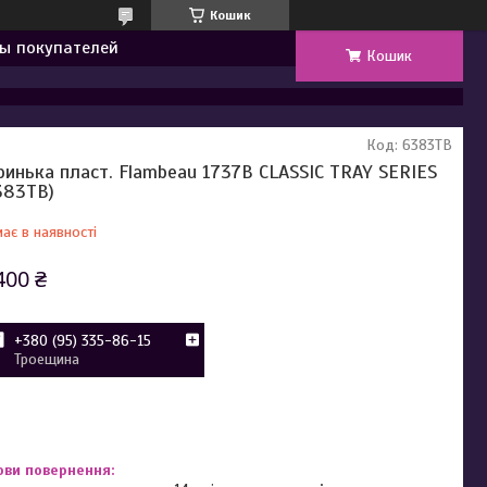
Кошик
ы покупателей
Кошик
Код:
6383TB
ринька пласт. Flambeau 1737B CLASSIC TRAY SERIES
383TB)
ає в наявності
400 ₴
+380 (95) 335-86-15
Троещина