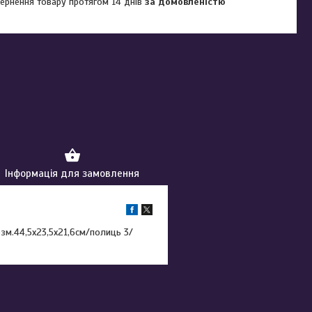
ернення товару протягом 14 днів
за домовленістю
Інформація для замовлення
розм.44,5х23,5х21,6см/полиць 3/