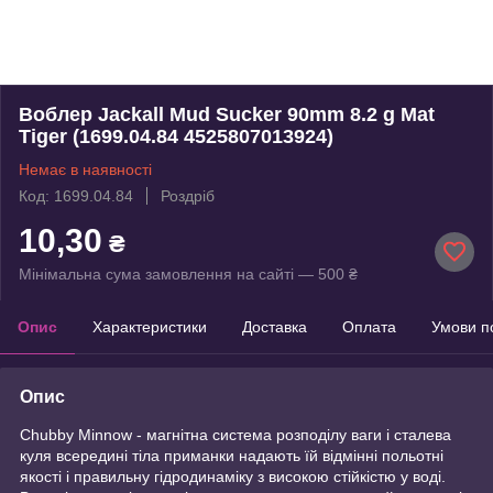
Воблер Jackall Mud Sucker 90mm 8.2 g Mat
Tiger (1699.04.84 4525807013924)
Немає в наявності
Код: 1699.04.84
Роздріб
10,30
₴
Мінімальна сума замовлення на сайті — 500 ₴
Опис
Характеристики
Доставка
Оплата
Умови п
Опис
Chubby Minnow - магнітна система розподілу ваги і сталева
куля всередині тіла приманки надають їй відмінні польотні
якості і правильну гідродинаміку з високою стійкістю у воді.