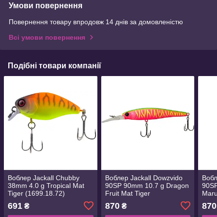
Умови повернення
Повернення товару впродовж 14 днів за домовленістю
Всі умови повернення
Подібні товари компанії
Воблер Jackall Chubby
Воблер Jackall Dowzvido
Вобл
38mm 4.0 g Tropical Mat
90SP 90mm 10.7 g Dragon
90SP
Tiger (1699.18.72)
Fruit Mat Tiger
Maru
(1699.27.19)
(169
691
870
870
₴
₴