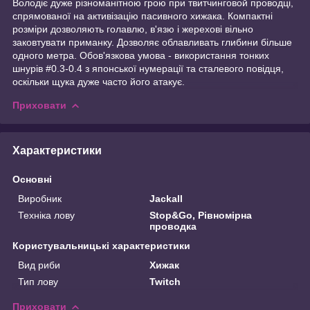
Володіє дуже різноманітною грою при твитчинговой проводці,
спрямованої на активізацію пасивного хижака. Компактні
розміри дозволяють голавлю, в'язю і жерехові вільно
заковтувати приманку. Дозволяє облавливать глибини більше
одного метра. Обов'язкова умова - використання тонких
шнурів #0.3-0.4 з японської нумерації та сталевого повідця,
оскільки щука дуже часто його атакує.
Приховати
Характеристики
Основні
Виробник
Jackall
Техніка лову
Stop&Go, Рівномірна
проводка
Користувальницькі характеристики
Вид риби
Хижак
Тип лову
Twitch
Приховати