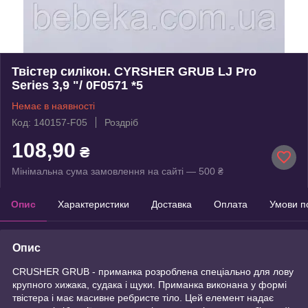
Твістер силікон. CYRSHER GRUB LJ Pro
Series 3,9 "/ 0F0571 *5
Немає в наявності
Код: 140157-F05
Роздріб
108,90
₴
Мінімальна сума замовлення на сайті — 500 ₴
Опис
Характеристики
Доставка
Оплата
Умови п
Опис
CRUSHER GRUB - приманка розроблена спеціально для лову
крупного хижака, судака і щуки. Приманка виконана у формі
твістера і має масивне ребристе тіло. Цей елемент надає