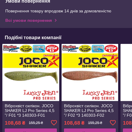
Умови повернення
Повернення товару впродовж 14 днів за домовленістю
Всі умови повернення
Подібні товари компанії
Віброхвіст силікон. JOCO
Віброхвіст силікон. JOCO
Вібр
SHAKER LJ Pro Series 4,5
SHAKER LJ Pro Series 4,5
SHAK
"/ F01 *3 140303-F01
"/ F02 *3 140303-F02
"/ F
108,68
108,68
108
₴
₴
155,25 ₴
155,25 ₴