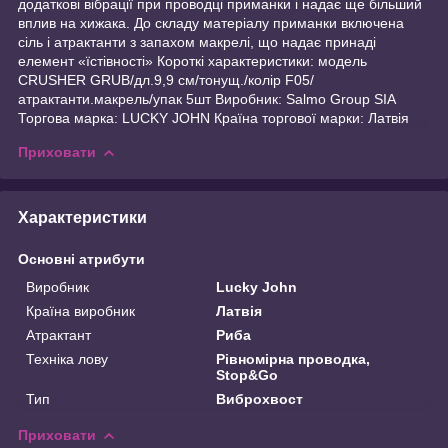
додаткові вібрації при проводці приманки і надає ще більший
вплив на хижака. До складу матеріалу приманки включена
сіль і атрактанти з запахом макрелі, що надає принаді
елемент «їстівності» Короткі характеристики: модель
CRUSHER GRUB/дл.9,9 см/тонущ./колір F05/
атрактанти.макрель/упак 5шт Виробник: Salmo Group SIA
Торгова марка: LUCKY JOHN Країна торгової марки: Латвія
Приховати
Характеристики
Основні атрибути
Виробник
Lucky John
Країна виробник
Латвія
Атрактант
Риба
Техніка лову
Рівномірна проводка,
Stop&Go
Тип
Виброхвост
Приховати