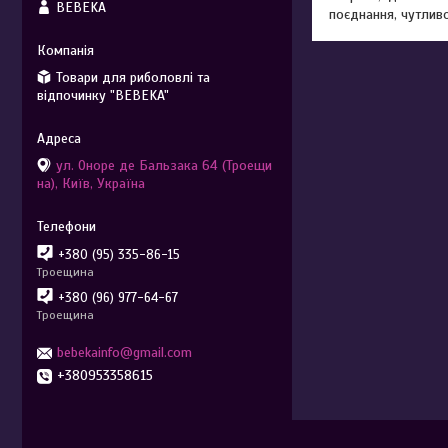
BEBEKA
поєднання, чутливос
Товари для риболовлі та
відпочинку "BEBEKA"
ул. Оноре де Бальзака 64 (Троещи
на), Київ, Україна
+380 (95) 335-86-15
Троещина
+380 (96) 977-64-67
Троещина
bebekainfo@gmail.com
+380953358615