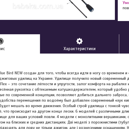
пов
пис
Характеристики
Blue Bird NEW создан для того, чтобы всегда идти в ногу со временем и
жиговых удилищ на Украине. Удилище получило новый современный ди
Flex – это сочетание лёгкости и упругости, залог комфорта на рыбалке 
есённая рукоятка с обтекаемым катушкодержателем, который удобно 
ые по современной концепции, позволяют добиться дальнего заброса
удобства перемещения по водоёму был добавлен современный «хук ки
 будет мешать во время движения. Особый строй удилища с тонкой чув
ё, что происходит на другом конце лески. 6 моделей с различными дли
ище для ваших условий ловли. 4 модели с монолитными вершинками, 
ом на близких и средних дистанциях. Дві моделі з порожнистими (туб
підходять для лову не тільки джигом, але і рознесеними оснащенням. Н