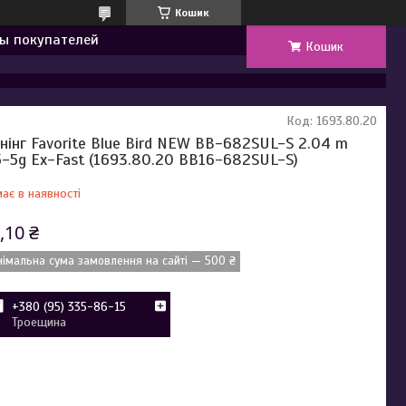
Кошик
ы покупателей
Кошик
Код:
1693.80.20
інінг Favorite Blue Bird NEW BB-682SUL-S 2.04 m
5-5g Ex-Fast (1693.80.20 BB16-682SUL-S)
ає в наявності
,10 ₴
німальна сума замовлення на сайті — 500 ₴
+380 (95) 335-86-15
Троещина