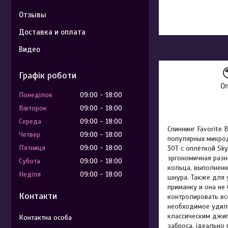
Отзывы
Доставка и оплата
Видео
Графік роботи
О
Понеділок
09:00
18:00
Вівторок
09:00
18:00
Середа
09:00
18:00
Спиннинг Favorite 
Четвер
09:00
18:00
популярных микрод
Пʼятниця
09:00
18:00
30T c оплёткой Sky
эргономичная разн
Субота
09:00
18:00
кольца, выполненн
Неділя
09:00
18:00
шнура. Также для 
приманку и она не
Контакти
контролировать вс
необходимое удил
классическим джиг
заброса, ідеально 