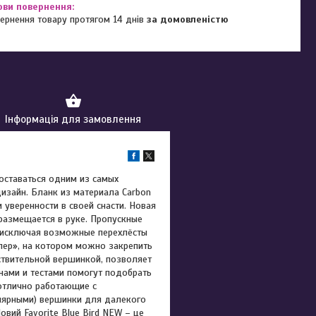
ернення товару протягом 14 днів
за домовленістю
Інформація для замовлення
 оставаться одним из самых
зайн. Бланк из материала Carbon
и уверенности в своей снасти. Новая
размещается в руке. Пропускные
, исключая возможные перехлёсты
пер», на котором можно закрепить
ствительной вершинкой, позволяет
нами и тестами помогут подобрать
отлично работающие с
улярными) вершинки для далекого
овий Favorite Blue Bird NEW – це