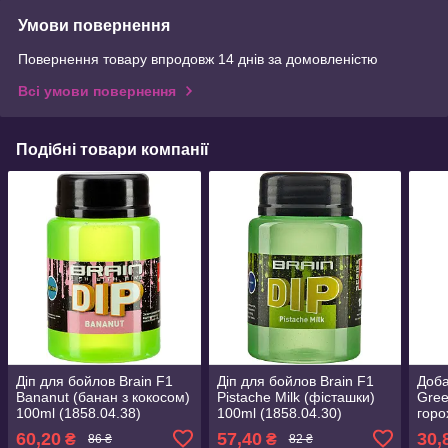
Умови повернення
Повернення товару впродовж 14 днів за домовленістю
Всі умови повернення
Подібні товари компанії
Діп для бойлов Brain F1
Діп для бойлов Brain F1
Доба
Bananut (банан з кокосом)
Pistache Milk (фісташки)
Gree
100ml (1858.04.38)
100ml (1858.04.30)
горо
60,20
57,40
30,
₴
₴
86 ₴
82 ₴