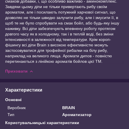
смакові добавки, і, що особливо важливо - аминокомплекс.
Завдяки цьому діпи не тільки привертають рибу своїм
ароматом, але і посилають потужний харчової сигнал, що
дозволяє не тільки швидко залучити рибу, але і змусити її, в
щоб те не було спробувати на смак бойл, або будь-яку іншу
наживку. Всі діпи забезпечують впевнену роботу протягом
довгого часу як в холодному, так і в теплій воді, без зміни
інтенсивності в залежності від температури. Крім короп-
фішингу всі діпи Brain з високою ефективністю можуть
застосовуватися для трофейної рибалки на білу рибу,
наприклад на великого ляща. Аромати дипов - повністю
перетинаються з лінійкою ароматів бойлов цієї ТМ.
Приховати
Характеристики
Основні
Виробник
BRAIN
Тип
Ароматизатор
Користувальницькі характеристики