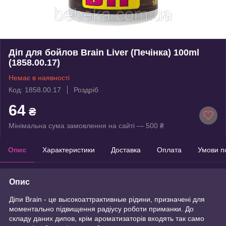
Діп для бойлов Brain Liver (Печінка) 100ml
(1858.00.17)
Немає в наявності
Код: 1858.00.17
Роздріб
64
₴
Мінімальна сума замовлення на сайті — 500 ₴
Опис
Характеристики
Доставка
Оплата
Умови п
Опис
Діпи Brain - це высокоаттрактивные рідини, призначені для
моментально підвищення радіусу роботи приманки. До
складу даних дипов, крім ароматизаторів входять так само