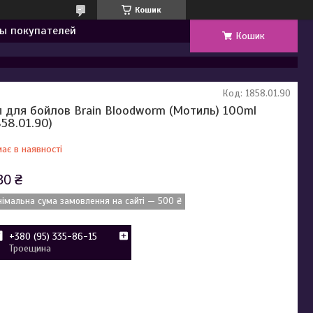
Кошик
ы покупателей
Кошик
Код:
1858.01.90
п для бойлов Brain Bloodworm (Мотиль) 100ml
858.01.90)
ає в наявності
30 ₴
німальна сума замовлення на сайті — 500 ₴
+380 (95) 335-86-15
Троещина