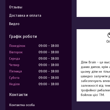
Отзывы
Доставка и оплата
Видео
Графік роботи
О
Понеділок
09:00
18:00
Вівторок
09:00
18:00
Середа
09:00
18:00
Діпи Brain - це в
Четвер
09:00
18:00
даних дипов, крім
Пʼятниця
09:00
18:00
цьому діпи не тіль
швидко залучити ри
Субота
09:00
18:00
забезпечують впевн
Неділя
09:00
18:00
залежності від тем
трофейної рибалки 
Контакти
бойлов цієї ТМ.