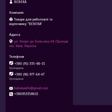
BEBEKA
Товари для риболовлі та
відпочинку "BEBEKA"
ул. Оноре де Бальзака 64 (Троещи
на), Київ, Україна
+380 (95) 335-86-15
Троещина
+380 (96) 977-64-67
Троещина
bebekainfo@gmail.com
+380953358615