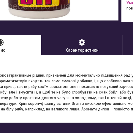
пов
пис
Характеристики
ысокоаттрактивные рідини, призначені для моментально підвищення раді
 ароматизаторів входять так само смакові добавки, і, що особливо важ
ки привертають рибу своїм ароматом, але і посилають потужний харчово
бу, але і змусити її, в щоб те не було спробувати на смак бойл, або бу
ену роботу протягом довгого часу як в холодному, так і в теплій воді, 
ператури. Крім короп-фішингу всі діпи Brain з високою ефективністю м
на білу рибу, наприклад на великого ляща. Аромати дипов - повністю п