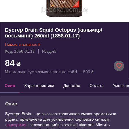
Бустер Brain Squid Octopus (кальмар/
восьминіг) 260ml (1858.01.17)
Немає в наявності
Код: 1858.01.17
Роздріб
84
₴
Мінімальна сума замовлення на сайті — 500 ₴
Опис
Характеристики
Доставка
Оплата
Умови п
Опис
Бустери Brain – це высокоаттрактивная смако-ароматична
рідина, призначена для усилиления харчового сигналу
прикормки
, і залучення риби з великої відстані. Містить