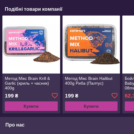
Подібні товари компанії
Метод Мікс Brain Krill &
Метод Мікс Brain Halibut
Бойл
Garlic (криль + часник)
400g Риба (Палтус)
Baby
400g
08mm
199
199
62,
₴
₴
Купити
Купити
Про нас