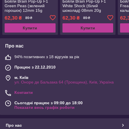
Бойли Brain Pop-Up F1
Бойли Brain Pop-Up F1
Бойл
Green Peas (зелений
White Shock (білий
Frea
горошок) 12mm 15g
шоколад) 08mm 20g
каль
(1858.02.58)
(1858.04.78)
(185
62,30
62,30
62,
₴
₴
89 ₴
89 ₴
Купити
Купити
Про нас
94% позитивних з 18 відгуків за рік
Працює з 22.12.2010
м. Київ
ул. Оноре де Бальзака 64 (Троещина), Київ, Україна
Контакти
Сьогодні працює з 09:00 до 18:00
Показати весь графік роботи
Про нас