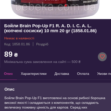
Бойли Brain Pop-Up F1 R. A. D. I. C. A. L.
(копчені сосиски) 10 mm 20 gr (1858.01.86)
Немає в наявності
Код: 1858.01.86
Роздріб
89
₴
Мінімальна сума замовлення на сайті — 500 ₴
Опис
Характеристики
Доставка
Оплата
Умови п
Опис
Бойли Brain Pop-Up F1 виготовлені на основі рибної борошна
високої якості і складаються з компонентів, що складають
величезну поживну цінність для карпов. Серед них