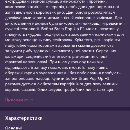
екструдовані зернові суміші, амінокислоти і протеїни,
комплекси вітамінів і мінералів, необхідних для нормальної
життєдіяльності коропових риб. Дані бойли розроблялася
досвідченими карпятниками в тісній співпраці з хіміками. Для
виготовлення наживки були використані найкращі інгредієнти і
сучасні технології. Бойли Brain Pop-Up F1 мають позитивну
плавучість і чудово поєднуються з захованими наживками для
монтажу оснащень типу «сніговик». Крім того, різні варіанти
найулюбленіших коропами ароматів і смаків дозволяють
залучити рибу здалеку і викликати у неї апетит. Серед них
кальмари, сицилійський апельсин, різноманітні спеції,
фруктові наповнювачі. При цьому кольору наживки
відповідають її запаху і смакових якостей, тому навіть
обережні карпи з задоволенням і без побоювання пробують
запропоноване ласощі. Купити Бойли Brain Pop-Up F1
рекомендується любителям карпфішінга для лову великих
коропів, сазанів, білих амурів, трофейних линів та лящів.
Приховати
Характеристики
Основні