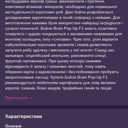
екструдовані зернові суміші, амінокислоти і протеїни,
комплекси вітамінів і мінералів, необхідних для нормальної
життєдіяльності коропових риб. Дані бойли розроблялася
досвідченими карпятниками в тісній співпраці з хіміками. Для
виготовлення наживки були використані найкращі інгредієнти і
сучасні технології. Бойли Brain Pop-Up F1 мають позитивну
плавучість і чудово поєднуються з захованими наживками для
монтажу оснащень типу «сніговик». Крім того, різні варіанти
найулюбленіших коропами ароматів і смаків дозволяють
залучити рибу здалеку і викликати у неї апетит. Серед них
кальмари, сицилійський апельсин, різноманітні спеції,
фруктові наповнювачі. При цьому кольору наживки
відповідають її запаху і смакових якостей, тому навіть
обережні карпи з задоволенням і без побоювання пробують
запропоноване ласощі. Купити Бойли Brain Pop-Up F1
рекомендується любителям карпфішінга для лову великих
коропів, сазанів, білих амурів, трофейних линів та лящів.
Приховати
Характеристики
Основні