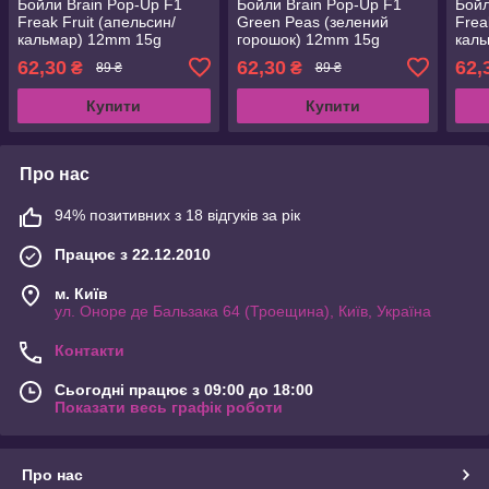
Бойли Brain Pop-Up F1
Бойли Brain Pop-Up F1
Бойл
Freak Fruit (апельсин/
Green Peas (зелений
Frea
кальмар) 12mm 15g
горошок) 12mm 15g
каль
(1858.02.66)
(1858.02.58)
(185
62,30
62,30
62,
₴
₴
89 ₴
89 ₴
Купити
Купити
Про нас
94% позитивних з 18 відгуків за рік
Працює з 22.12.2010
м. Київ
ул. Оноре де Бальзака 64 (Троещина), Київ, Україна
Контакти
Сьогодні працює з 09:00 до 18:00
Показати весь графік роботи
Про нас