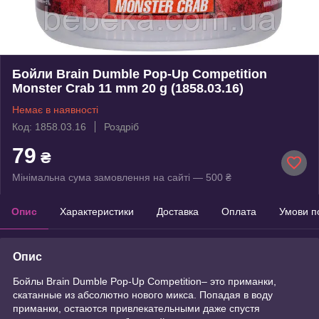
Бойли Brain Dumble Pop-Up Competition
Monster Crab 11 mm 20 g (1858.03.16)
Немає в наявності
Код: 1858.03.16
Роздріб
79
₴
Мінімальна сума замовлення на сайті — 500 ₴
Опис
Характеристики
Доставка
Оплата
Умови п
Опис
Бойлы Brain Dumble Pop-Up Competition– это приманки,
скатанные из абсолютно нового микса. Попадая в воду
приманки, остаются привлекательными даже спустя