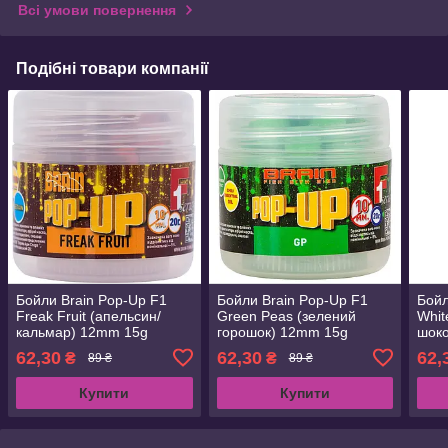
Всі умови повернення
Подібні товари компанії
Бойли Brain Pop-Up F1
Бойли Brain Pop-Up F1
Бойл
Freak Fruit (апельсин/
Green Peas (зелений
Whit
кальмар) 12mm 15g
горошок) 12mm 15g
шок
(1858.02.66)
(1858.02.58)
(185
62,30
62,30
62,
₴
₴
89 ₴
89 ₴
Купити
Купити