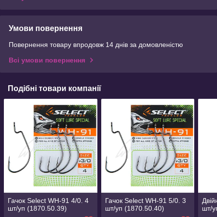
Умови повернення
Повернення товару впродовж 14 днів за домовленістю
Всі умови повернення
Подібні товари компанії
Гачок Select WH-91 4/0. 4
Гачок Select WH-91 5/0. 3
Двій
шт/уп (1870.50.39)
шт/уп (1870.50.40)
шт/у