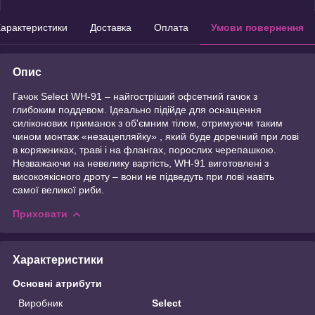
арактеристики
Доставка
Оплата
Умови повернення
Опис
Гачок Select WH-91 – найгостріший офсетний гачок з
глибоким поддевом. Ідеально підійде для оснащення
силіконових приманок з об'ємним тілом, отримуючи таким
чином монтаж «незацепляйку» , який буде доречний при лові
в коряжниках, траві і на флангах, порослих черепашкою.
Незважаючи на невелику вартість, WH-91 виготовлені з
високоякісного дроту – вони не підведуть при лові навіть
самої великої риби.
Приховати
Характеристики
Основні атрибути
Виробник
Select