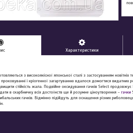
пов
пис
Характеристики
отовляються з високоякісної японської сталі з застосуванням новітніх т
 проковуванні і кріогенної загартуванню вдалося домогтися видатних 
підвищити стійкість жала. Подвійне оксидування гачків Select продовжує 
дати в скарбничку всіх достоїнств ще й розумне ціноутворення –
гачки
S
ибальських гачків. Відмінно підійдуть для оснащення різних риболовец
н.