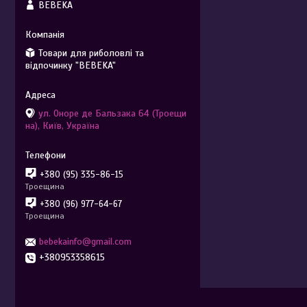
BEBEKA
Товари для риболовлі та
відпочинку "BEBEKA"
ул. Оноре де Бальзака 64 (Троещи
на), Київ, Україна
+380 (95) 335-86-15
Троещина
+380 (96) 977-64-67
Троещина
bebekainfo@gmail.com
+380953358615