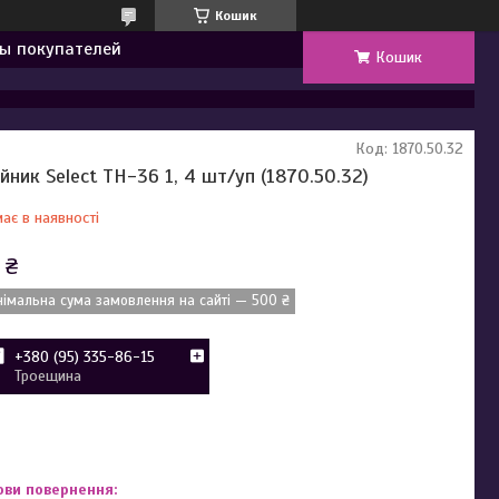
Кошик
ы покупателей
Кошик
Код:
1870.50.32
ійник Select TH-36 1, 4 шт/уп (1870.50.32)
ає в наявності
 ₴
німальна сума замовлення на сайті — 500 ₴
+380 (95) 335-86-15
Троещина