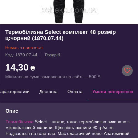
Термобілизна Select комплект 48 розмір
ц:чорний (1870.07.44)
Немає в наявності
Код: 1870.07.44
Роздріб
14,30
₴
Мінімальна сума замовлення на сайті — 500 ₴
арактеристики
Доставка
Оплата
Умови повернення
Опис
Термобілизна
Select – нижнє, тонке термобілизна виконано з
мікрофлісовой тканини. Щільність тканини 90 гр/м. кв.
Надівається на голе тіло. Має еластичний пояс. Анатомічний