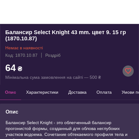
Балансир Select Knight 43 mm. цвет 9. 15 гр
(1870.10.87)
Немає в наявності
Код: 1870.10.87
Роздріб
64
₴
Мінімальна сума замовлення на сайті — 500 ₴
Опис
Характеристики
Доставка
Оплата
Умови п
Опис
Балансир Select Knight - это облегченный балансир
прогонистой формы, созданный для облова неглубоких
участков водоема. Сочетание обтекаемого профиля тела и