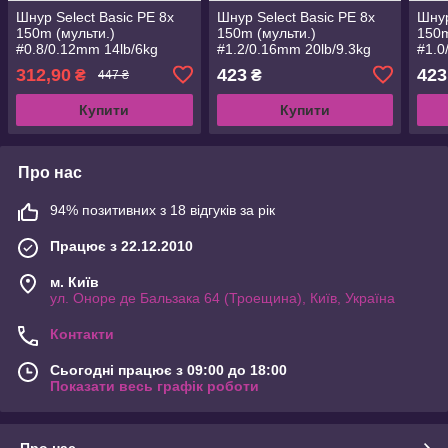
Шнур Select Basic PE 8x
Шнур Select Basic PE 8x
Шнур
150m (мульти.)
150m (мульти.)
150m
#0.8/0.12mm 14lb/6kg
#1.2/0.16mm 20lb/9.3kg
#1.0
312,90
423
423
₴
₴
447 ₴
Купити
Купити
Про нас
94% позитивних з 18 відгуків за рік
Працює з 22.12.2010
м. Київ
ул. Оноре де Бальзака 64 (Троещина), Київ, Україна
Контакти
Сьогодні працює з 09:00 до 18:00
Показати весь графік роботи
Про нас