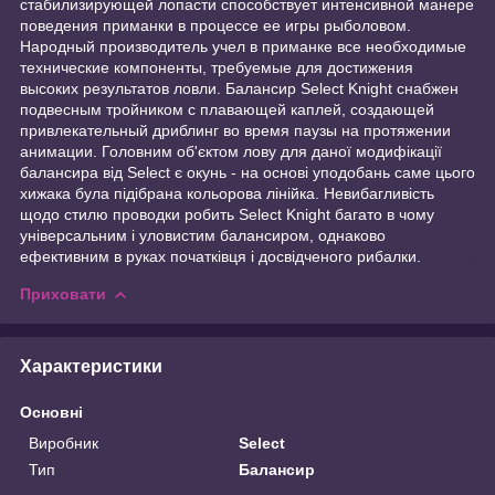
стабилизирующей лопасти способствует интенсивной манере
поведения приманки в процессе ее игры рыболовом.
Народный производитель учел в приманке все необходимые
технические компоненты, требуемые для достижения
высоких результатов ловли. Балансир Select Knight снабжен
подвесным тройником с плавающей каплей, создающей
привлекательный дриблинг во время паузы на протяжении
анимации. Головним об'єктом лову для даної модифікації
балансира від Select є окунь - на основі уподобань саме цього
хижака була підібрана кольорова лінійка. Невибагливість
щодо стилю проводки робить Select Knight багато в чому
універсальним і уловистим балансиром, однаково
ефективним в руках початківця і досвідченого рибалки.
Приховати
Характеристики
Основні
Виробник
Select
Тип
Балансир