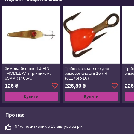
Зимова блешня LJ FIN
Трійник з краплею для
Трій
"MODEL A" з трійником,
зимової блешні 16 / R
зимо
65мм (1465-C)
(81175R-16)
126
226,80
226
₴
₴
Купити
Купити
Про нас
94% позитивних з 18 відгуків за рік