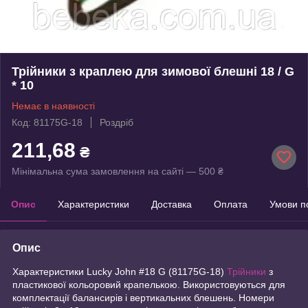
Трійники з краплею для зимової блешні 18 / G
* 10
Немає в наявності
Код: 81175G-18
Роздріб
211,68
₴
Мінімальна сума замовлення на сайті — 500 ₴
Опис
Характеристики
Доставка
Оплата
Умови п
Опис
Характеристики Lucky John #18 G (81175G-18)
Трійники
з
пластикової кольоровий крапелькою. Використовуються для
комплектації балансирів і вертикальних блешень. Номери