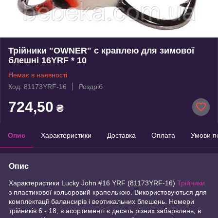
Трійники "OWNER" c краплею для зимової
блешні 16YRF * 10
Немає в наявності
Код: 81173YRF-16
Роздріб
724,50
₴
Опис
Характеристики
Доставка
Оплата
Умови п
Опис
Характеристики Lucky John #16 YRF (81173YRF-16)
Трійники
з пластикової кольоровий крапелькою. Використовуються для
комплектації балансирів і вертикальних блешень. Номери
трійників 6 - 18, в асортименті є десять різних забарвлень, в