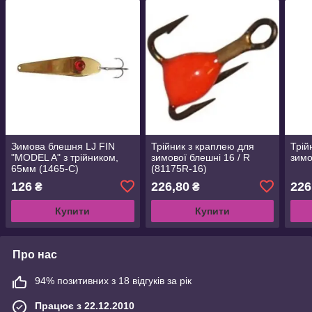
Зимова блешня LJ FIN
Трійник з краплею для
Трій
"MODEL A" з трійником,
зимової блешні 16 / R
зимо
65мм (1465-C)
(81175R-16)
126
226,80
226
₴
₴
Купити
Купити
Про нас
94% позитивних з 18 відгуків за рік
Працює з 22.12.2010