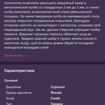
технологии позволили уменьшить вакуумный зазор в
металлической колбе со стандартных 2 мм до 1 мм, а стенки
колбы выполнить из высокопрочной стали уменьшенной
толщины. Он имеет вакуумную колбу из нержавеющей стали,
изнутри покрытую специальным покрытием, благодаря
которому напиток не контактирует с металлом, сохраняя свой
первозданный вкус, так же, данное покрытие упрощает мойку
термоса. Широкое горлышко термоса облегчает уход за
изделием. Завдяки широкій шийці в термос можна покласти
шматочки льоду, щоб як можна довше зберегти холодним
знаходиться всередині напій.
Приховати
Характеристики
Основні
Виробник
Zojirushi
Країна виробник
Японія
Колір
Синій
Тип
Термос