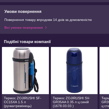
Умови повернення
Повернення товару впродовж 14 днів за домовленістю
Всі умови повернення
Подібні товари компанії
Термос ZOJIRUSHI SF-
Термос ZOJIRUSHI SV-
Терм
СС15ХА 1.5 л
GR35AA 0.35 л ц:синій
GR35
(ручка+ремінець)
(1678.03.03 )
ц:ст