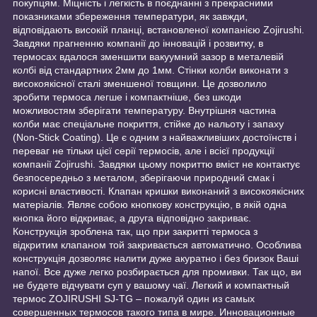
покупцям. Міцність і легкість в поєднанні з прекрасними
показниками збереження температури, як завжди,
відповідають високій планці, встановленої компанією Zojirushi.
Завдяки прагненню компанії до інновацій і розвитку, в
термосах вдалося зменшити вакуумний зазор в металевій
колбі від стандартних 2мм до 1мм. Стінки колби виконати з
високоякісної сталі зменшеної товщини. Це дозволило
зробити термоса легше і компактніше, без шкоди
можливостям зберігати температуру. Внутрішня частина
колби має спеціальне покриття, стійке до нальоту і запаху
(Non-Stick Coating). Це є одним з найважливіших достоїнств і
переваг не тільки цієї серії термосів, але і всієї продукції
компанії Zojirushi. Завдяки цьому покриттю вміст не контактує
безпосередньо з металом, зберігаючи природний смак і
корисні властивості. Клапан кришки виконаний з високоякісних
матеріалів. Являє собою кнопкову конструкцію, в якій одна
кнопка його відкриває, а друга відповідно закриває.
Конструкція зроблена так, що при закритті термоса з
відкритим клапаном той закривається автоматично. Особлива
конструкція дозволяє налити дуже акуратно і без бризок Ваші
напої. Все дуже легко розбирається для промивки. Так що, ви
не будете відчувати суп у вашому чаї. Легкий и компактный
термос ZOJIRUSHI SJ-TG – пожалуй один из самых
совершенных термосов такого типа в мире. Инновационные