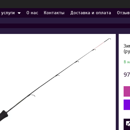
 услуги
О нас
Контакты
Доставка и оплата
Отзыв
Зи
(р
В н
97