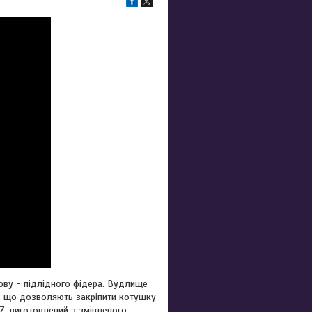
ову - підлідного фідера. Вудлище
и, що дозволяють закріпити котушку
Z, виготовлений з зміцненого