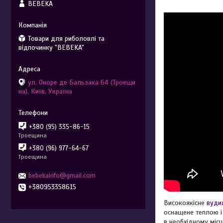
BEBEKA
Товари для риболовлі та
відпочинку "BEBEKA"
ул. Оноре де Бальзака 64 (Троещи
на), Київ, Україна
+380 (95) 335-86-15
Троещина
+380 (96) 977-64-67
Троещина
bebekainfo@gmail.com
+380953358615
Високоякісне
вуди
оснащене теплою і
в необхідному місц