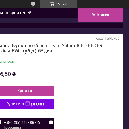
Кошик
ы покупателей
Кошик
Код:
TSFE-63
мова Вудка розбірна Team Salmo ICE FEEDER
уків'я EVA, тубус) 63див
аявності
6,50 ₴
Купити
Купити з
+380 (95) 335-86-15
Троещина