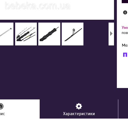
пов
У к
буд
пис
Характеристики