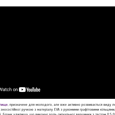
лище
, призначене для молодого, але вже активно розвивається виду л
 зносостійкої ручкою з матеріалу EVA з рухомими графітовими кільцям
і. Бланк удилиша, що виконує роль сигнальної вершинки з тестом 0.5 O