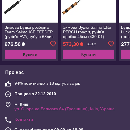
Зимова Вудка розбірна
Зимова Вудка Salmo Elite
Вудк
Team Salmo ICE FEEDER
PERCH графіт, руків'я
Luc
(руків'я EVA, тубус) 63див
пробка 45см (430-01)
(жов
976,50
573,30
277
₴
₴
819 ₴
Купити
Купити
Про нас
94% позитивних з 18 відгуків за рік
Працює з 22.12.2010
м. Київ
ул. Оноре де Бальзака 64 (Троещина), Київ, Україна
Контакти
Сьогодні працює з 09:00 до 18:00