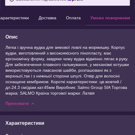
арактеристики
Доставка
Оплата
Умови повернення
Опис
Легка і зручна вудка для зимової ловлі на мормишку. Корпус
вудки, виготовлений з високоякісного пінопласту, має
ергономічну форму, завдяки чому вудка відмінно лягає в руку.
Для забезпечення плавного гальмування, у механізмі котушки
використовуються лавсанові шайби, розташовані як з
верхньої,так і з нижньої сторони шпулі. Отвір для волосіні
оснащене кембриком. Короткі характеристики: цв.жовтий./
дл.24.3 см/діам.кат.45мм Виробник: Salmo Group SIA Торгова
марка: SALMO Країна торгової марки: Латвія
Приховати
Характеристики