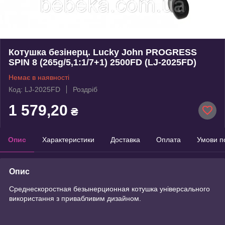
Котушка безінерц. Lucky John PROGRESS
SPIN 8 (265g/5,1:1/7+1) 2500FD (LJ-2025FD)
Немає в наявності
Код: LJ-2025FD
Роздріб
1 579,20
₴
Опис
Характеристики
Доставка
Оплата
Умови п
Опис
Среднескоростная безынерционная котушка універсального
використання з привабливим дизайном.