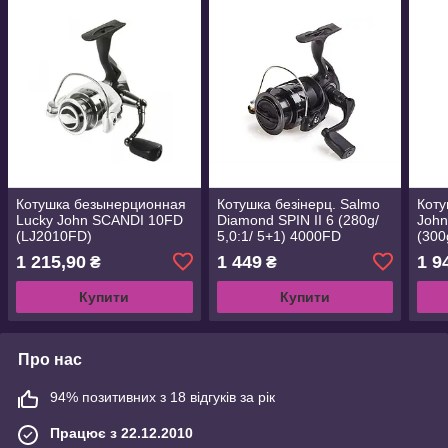
Котушка безынерционная
Котушка безінерц. Salmo
Коту
Lucky John SCANDI 10FD
Diamond SPIN II 6 (280g/
Joh
(LJ2010FD)
5,0:1/ 5+1) 4000FD
(300
(SDS06-40FD)
(LJ-
1 215,90
1 449
1 9
₴
₴
Купити
Купити
Про нас
94% позитивних з 18 відгуків за рік
Працює з 22.12.2010