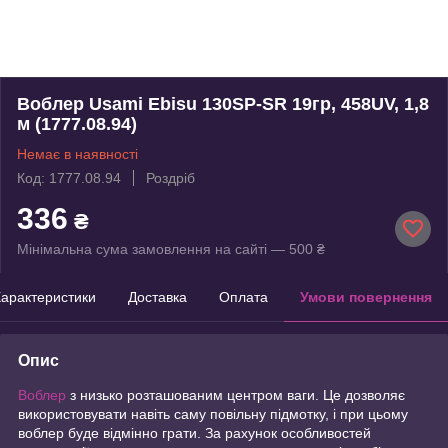
Воблер Usami Ebisu 130SP-SR 19гр, 458UV, 1,8
м (1777.08.94)
Немає в наявності
Код: 1777.08.94
Роздріб
336
₴
Мінімальна сума замовлення на сайті — 500 ₴
арактеристики
Доставка
Оплата
Умови повернення
Опис
Воблер
з низько розташованим центром ваги. Це дозволяє
використовувати навіть саму повільну підмотку, і при цьому
воблер буде відмінно грати. За рахунок особливостей