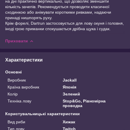
на дні практично вертикально, що дозволяє зменшити
кількість зачепів. Рекомендується проводити класичної
сходинкою або анімувати короткими ривками, надаючи
принаді нишпорять руху.
Крім форелі, Dartrun застосовується для лову окуня і головня,
іноді грою приманки спокушається дрібна щука і судак.
Приховати
Характеристики
Основні
Виробник
Jackall
Країна виробник
Японія
Колір
Зелений
Техніка лову
Stop&Go, Рівномірна
проводка
Користувальницькі характеристики
Вид риби
Хижак
Тип лову
Twitch