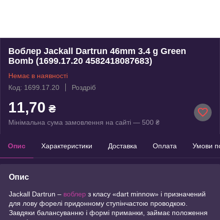
Воблер Jackall Dartrun 46mm 3.4 g Green
Bomb (1699.17.20 4582418087683)
Немає в наявності
Код: 1699.17.20
Роздріб
11,70
₴
Мінімальна сума замовлення на сайті — 500 ₴
Опис
Характеристики
Доставка
Оплата
Умови п
Опис
Jackall Dartrun –
воблер
з класу «dart minnow» і призначений
для лову форелі придонному ступінчастою проводкою.
Завдяки балансуванню і формі приманки, займає положення