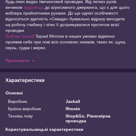
будь-яких видах твичинговой проводки. Від легких рухів
кінчиком
вудилища
до агресивного джеркинга, що є для цього
воблера прийнятними рухами. До ще однієї особливості
відноситься здатність «Сквада» буквально відразу виходити
на робочу глибину і чітко її дотримуватися протягом всієї
проводки.
Воблер Jackall
Squad Minnow в наших умовах відмінно
проявив себе при лові всіх основних хижаків, таких як: щука,
окунь, судак і жерех.
Приховати
Характеристики
Основні
Виробник
Jackall
Країна виробник
Японія
Техніка лову
Stop&Go, Рівномірна
проводка
Користувальницькі характеристики