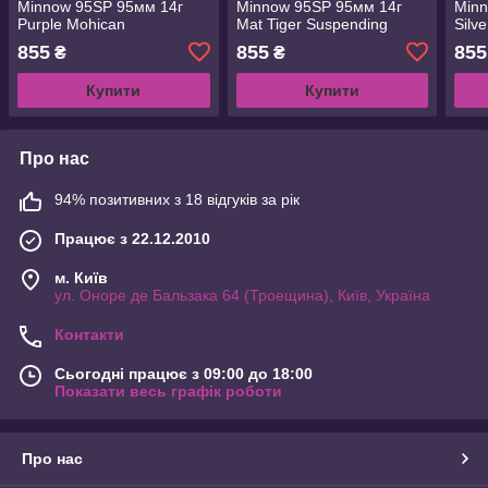
Minnow 95SP 95мм 14г
Minnow 95SP 95мм 14г
Minn
Purple Mohican
Mat Tiger Suspending
Silv
Suspending (1699.08.18
(1699.01.09
(169
855
855
855
₴
₴
4525807079180)
4525807032468)
452
Купити
Купити
Про нас
94% позитивних з 18 відгуків за рік
Працює з 22.12.2010
м. Київ
ул. Оноре де Бальзака 64 (Троещина), Київ, Україна
Контакти
Сьогодні працює з 09:00 до 18:00
Показати весь графік роботи
Про нас