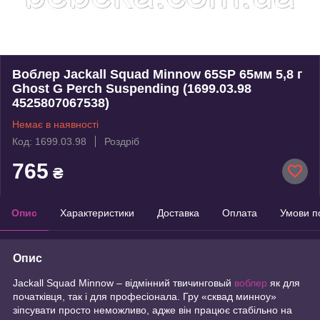
Воблер Jackall Squad Minnow 65SP 65мм 5,8 г
Ghost G Perch Suspending (1699.03.98
4525807067538)
Немає в наявності
Код: 1699.03.98
Роздріб
765
₴
Опис
Характеристики
Доставка
Оплата
Умови п
Опис
Jackall Squad Minnow – відмінний твичинговый
воблер
як для
початківця, так і для професіонала. Гру «сквад минноу»
зіпсувати просто неможливо, адже він працює стабільно на