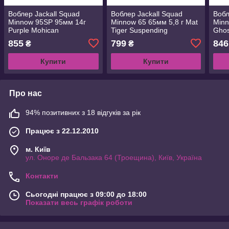
Воблер Jackall Squad
Воблер Jackall Squad
Вобл
Minnow 95SP 95мм 14г
Minnow 65 65мм 5,8 г Mat
Minn
Purple Mohican
Tiger Suspending
Ghos
Suspending (1699.08.18
(1699.00.73
(169
855
799
846
₴
₴
4525807079180)
4525807039979)
452
Купити
Купити
Про нас
94% позитивних з 18 відгуків за рік
Працює з 22.12.2010
м. Київ
ул. Оноре де Бальзака 64 (Троещина), Київ, Україна
Контакти
Сьогодні працює з 09:00 до 18:00
Показати весь графік роботи