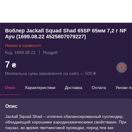
Воблер Jackall Squad Shad 65SP 65мм 7,2 г NF
Ayu (1699.08.22 4525807079227)
Немає в наявності
Код: 1699.08.22
Роздріб
7
₴
Мінімальна сума замовлення на сайті — 500 ₴
Опис
Характеристики
Доставка
Оплата
Умови п
Опис
Jackall Squad Shad – отлично сбалансированный суспендер,
обладающий хорошими аэродинамическими свойствами. При
паузах, во время твитчинговой проводки, перед тем как