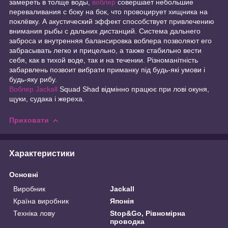
замереть в толще воды,
воблер
совершает небольшие
переваливания с боку на бок, что провоцирует хищника на
поклёвку. А акустический эффект способствует привлечению
внимания рыбы с дальних дистанций. Система дальнего
заброса и внутренняя балансировка воблера позволяют его
забрасывать легко и прицельно, а также стабильно вести
себя, как в тихой воде, так и на течении. Різноманітність
забарвлень позвоит вибрати приманку під будь-які умови і
будь-яку рибу.
Воблер Jackall
Squad Shad відмінно працює при лові окуня,
щуки, судака і жереха.
Приховати
Характеристики
Основні
Виробник
Jackall
Країна виробник
Японія
Техніка лову
Stop&Go, Рівномірна
проводка