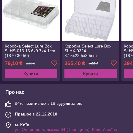
Коробка Select Lure Box
Коробка Select Lure Box
Коро
SLHS-013 16.6х9.7х4.1cm
SLHX-0324
SLH
(1870.30.50)
37.5х22.5х3.5cm
(187
(1870.38.48)
79,10
365,40
394
₴
₴
113 ₴
522 ₴
Купити
Купити
Про нас
94% позитивних з 18 відгуків за рік
Працює з 22.12.2010
м. Київ
ул. Оноре де Бальзака 64 (Троещина), Київ, Україна