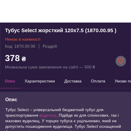
Тубус Select жорсткий 120х7.5 (1870.00.95 )
Немає в наявності
Код: 1870.00.95
Роздріб
378
₴
Мінімальна сума замовлення на сайті — 500 ₴
Опис
Характеристики
Доставка
Оплата
Умови п
Опис
Тубус Select – універсальний бюджетний тубус для
транспортування
вудилищ
. Підійде як для спінінгових, так і
махових вудилищ. У торцях тубуса є ущільнювач, який не
допустить пошкодження вудилища. Тубус Select оснащений