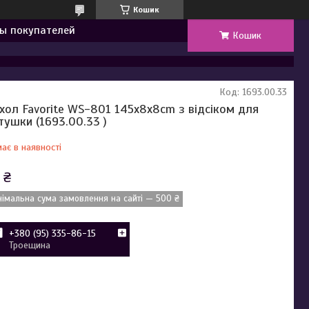
Кошик
ы покупателей
Кошик
Код:
1693.00.33
хол Favorite WS-801 145x8x8cm з відсіком для
тушки (1693.00.33 )
ає в наявності
 ₴
німальна сума замовлення на сайті — 500 ₴
+380 (95) 335-86-15
Троещина