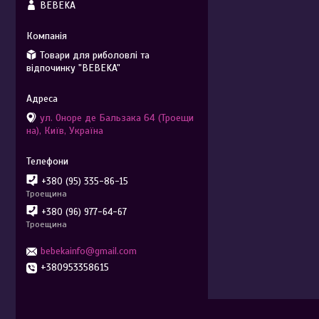
BEBEKA
Товари для риболовлі та
відпочинку "BEBEKA"
ул. Оноре де Бальзака 64 (Троещи
на), Київ, Україна
+380 (95) 335-86-15
Троещина
+380 (96) 977-64-67
Троещина
bebekainfo@gmail.com
+380953358615