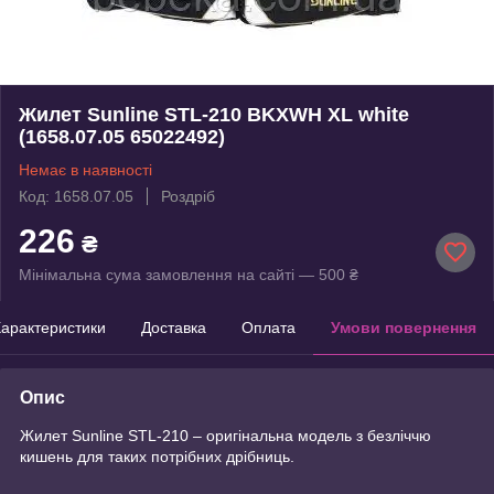
Жилет Sunline STL-210 BKXWH XL white
(1658.07.05 65022492)
Немає в наявності
Код: 1658.07.05
Роздріб
226
₴
Мінімальна сума замовлення на сайті — 500 ₴
арактеристики
Доставка
Оплата
Умови повернення
Опис
Жилет Sunline STL-210 – оригінальна модель з безліччю
кишень для таких потрібних дрібниць.