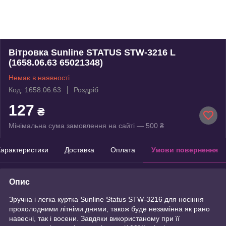
Вітровка Sunline STATUS STW-3216 L
(1658.06.63 65021348)
Немає в наявності
Код: 1658.06.63
Роздріб
127
₴
Мінімальна сума замовлення на сайті — 500 ₴
арактеристики
Доставка
Оплата
Умови повернення
Опис
Зручна і легка куртка Sunline Status STW-3216 для носіння
прохолодними літніми днями, також буде незамінна як рано
навесні, так і восени. Завдяки використаному при її