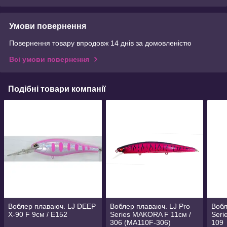
Умови повернення
Повернення товару впродовж 14 днів за домовленістю
Всі умови повернення
Подібні товари компанії
Воблер плаваюч. LJ DEEP
Воблер плаваюч. LJ Pro
Вобл
X-90 F 9см / E152
Series MAKORA F 11см /
Seri
306 (MA110F-306)
109