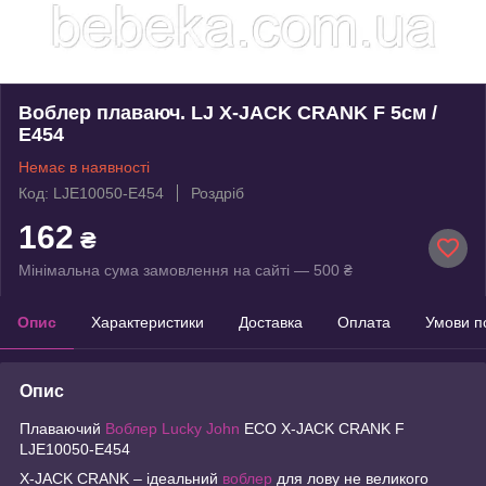
Воблер плаваюч. LJ X-JACK CRANK F 5см /
E454
Немає в наявності
Код: LJE10050-E454
Роздріб
162
₴
Мінімальна сума замовлення на сайті — 500 ₴
Опис
Характеристики
Доставка
Оплата
Умови п
Опис
Плаваючий
Воблер Lucky John
ECO X-JACK CRANK F
LJE10050-E454
X-JACK CRANK – ідеальний
воблер
для лову не великого