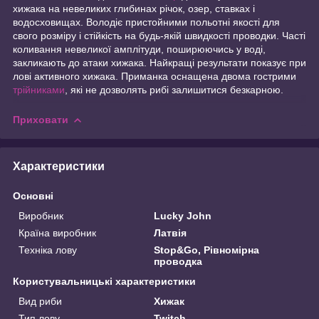
хижака на невеликих глибинах річок, озер, ставках і
водосховищах. Володіє пристойними польотні якості для
свого розміру і стійкість на будь-якій швидкості проводки. Часті
коливання невеликої амплітуди, поширюючись у воді,
закликають до атаки хижака. Найкращі результати показує при
лові активного хижака. Приманка оснащена двома гострими
трійниками
, які не дозволять рибі залишитися безкарною.
Приховати
Характеристики
Основні
Виробник
Lucky John
Країна виробник
Латвія
Техніка лову
Stop&Go, Рівномірна
проводка
Користувальницькі характеристики
Вид риби
Хижак
Тип лову
Twitch