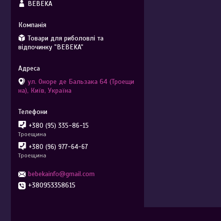
BEBEKA
Товари для риболовлі та
відпочинку "BEBEKA"
ул. Оноре де Бальзака 64 (Троещи
на), Київ, Україна
+380 (95) 335-86-15
Троещина
+380 (96) 977-64-67
Троещина
bebekainfo@gmail.com
+380953358615