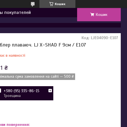
Кошик
ы покупателей
Кошик
Код:
LJE04090-E107
блер плаваюч. LJ X-SHAD F 9см / E107
ає в наявності
1 ₴
німальна сума замовлення на сайті — 500 ₴
+380 (95) 335-86-15
Троещина