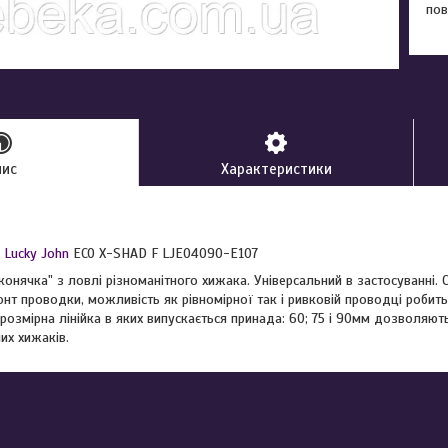
пов
пис
Характеристики
 Lucky John
ECO X-SHAD F LJE04090-E107
онячка" з ловлі різноманітного хижака. Універсальний в застосуванні. Св
нт проводки, можливість як рівномірної так і ривковій проводці робит
а розмірна лінійка в яких випускається принада: 60; 75 і 90мм дозволяют
них хижаків.