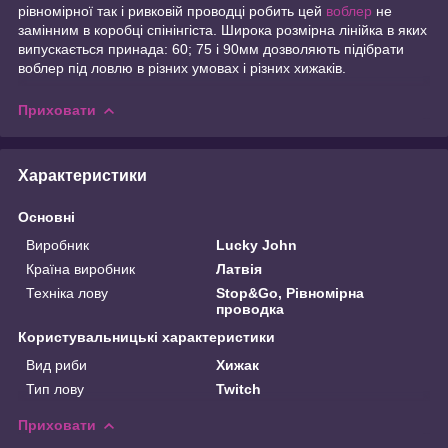
рівномірної так і ривковій проводці робить цей
воблер
не
замінним в коробці спінінгіста. Широка розмірна лінійка в яких
випускається принада: 60; 75 і 90мм дозволяють підібрати
воблер під ловлю в різних умовах і різних хижаків.
Приховати
Характеристики
Основні
Виробник
Lucky John
Країна виробник
Латвія
Техніка лову
Stop&Go, Рівномірна
проводка
Користувальницькі характеристики
Вид риби
Хижак
Тип лову
Twitch
Приховати