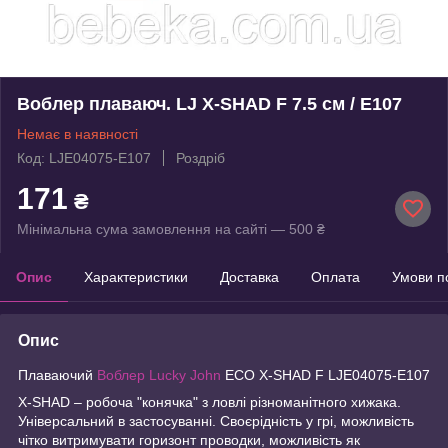
Воблер плаваюч. LJ X-SHAD F 7.5 см / E107
Немає в наявності
Код: LJE04075-E107
Роздріб
171
₴
Мінімальна сума замовлення на сайті — 500 ₴
Опис
Характеристики
Доставка
Оплата
Умови п
Опис
Плаваючий
Воблер Lucky John
ECO X-SHAD F LJE04075-E107
X-SHAD – робоча "конячка" з ловлі різноманітного хижака.
Універсальний в застосуванні. Своєрідність у грі, можливість
чітко витримувати горизонт проводки, можливість як