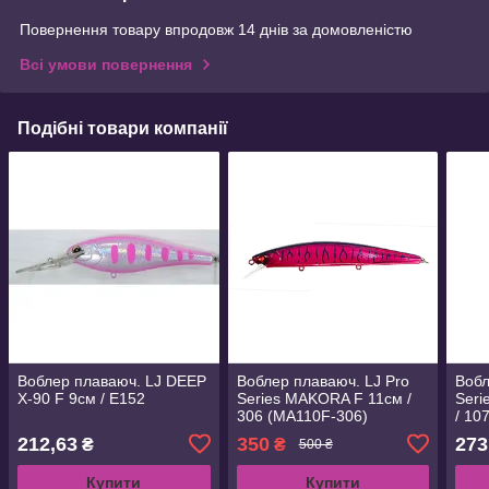
Повернення товару впродовж 14 днів за домовленістю
Всі умови повернення
Подібні товари компанії
Воблер плаваюч. LJ DEEP
Воблер плаваюч. LJ Pro
Вобл
X-90 F 9см / E152
Series MAKORA F 11см /
Seri
306 (MA110F-306)
/ 10
212,63
350
273
₴
₴
500 ₴
Купити
Купити