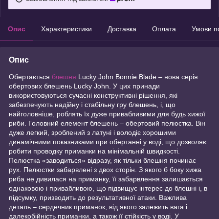
Опис
Характеристики
Доставка
Оплата
Умови п
Опис
Обертається
блешня
Lucky John Bonnie Blade – нова серія
обертових блешень Lucky John. У цих принади
використовуються сучасні конструктивні рішення, які
забезпечують надійну і стабільну гру блешень, і, що
найголовніше, роблять їх дуже привабливими для будь хижої
риби. Головний елемент блешень – обертовий пелюстка. Він
дуже легкий, зроблений з латуні і володіє хорошими
динамічними показниками при обертанні у воді, що дозволяє
робити проводку приманки на мінімальній швидкості.
Пелюстка «заводиться» відразу, як тільки блешня починає
рух. Пелюстки забарвлені з двох сторін. З якого б боку хижа
риба не дивилася на приманку, її забарвлення залишається
однаковою і привабливою, що підвищує інтерес до блешні і, в
підсумку, призводить до результативної атаки. Важлива
деталь – сердечник приманок, від якого залежить вага і
далекобійність приманки, а також її стійкість у воді. У