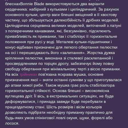
блеснахВоппіе Blade використовуються два варіанти
сердечника: набірний з кульками і циліндричний. За рахунок
основного кульки, центр ваги блешні зміщений в її хвостову
частину, що збільшується далекобійність її дрібних моделей.
Циліндрична серцевина великих моделей, виточений з латуні
з поперечними канавками, які, безсумнівно, підсилюють
привабливість як приманки, так і стабілізує її горизонтальне
положення при русі у воді. Металеві кульки-підшипники і
конус-відбивач призначені для легкого обертання пелюстки
на осі і перешкоджають його «залипання». Жорстка дужка
кріплення пелюстки, виконана зі сталевої расклепанной і
просвердленими по торцях дроту, забезпечує йому повну
свободу обертання при мінімальному терті з віссю приманки.
На всіх
трійниках
пов'язана яскрава мушка, основне
призначення якої – зняти останні сумніви у що приготувалася
до атаки хижої риби. Також мушка грає роль стабілізатора
горизонтальної стійкості. Основа блешні – високоякісна
вуглецева дріт. Її вісь, в екстремальних ситуаціях, не буде
деформуватися, і принада завжди буде перебувати в
працездатному стані. Шість розмірів і вісім кольорів
дозволяють підібрати необхідну приманку практично для
будь-яких умов спінінгової ловлі окуня, щуки, форелі або
лосося.