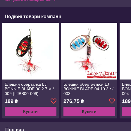
Подібні товари компанії
Блешня оберталка LJ
Блешня обертається LJ
Блеш
BONNIE BLADE 00 2.7 м /
BONNIE BLADE 04 10.3 г /
BONN
009 (LJBB00-009)
003
004
189
276,75
189
₴
₴
Купити
Купити
Про нас