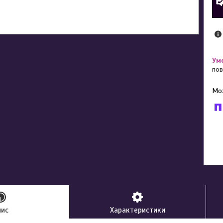
пов
У к
буд
пис
Характеристики