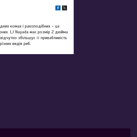
одних комах і ракоподібних – це
рних. LJ Nayada має розмір 2 дюйма
 відчутно збільшує її привабливість
ізних видів риб.