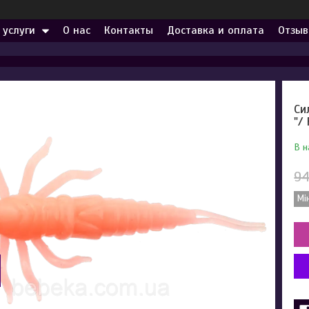
 услуги
О нас
Контакты
Доставка и оплата
Отзыв
Си
"/
В н
94
Мі