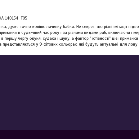
ADA 140154-F05
ка, дуже точно копіює личинку бабки. Не секрет, що різні імітації підв
риманки в будь-який час року і за різними видами риб, включаючи і ми
 в першу чергу окуня, судака і щуку, а фактор "їстівності" цієї приманки
a представляється у 9-хітових кольорах, які будуть актуальні для лову р