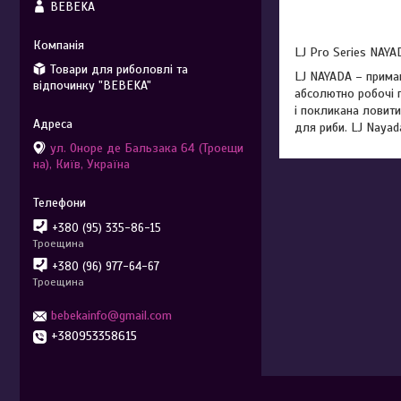
BEBEKA
LJ Pro Series NAY
Товари для риболовлі та
LJ NAYADA – приман
відпочинку "BEBEKA"
абсолютно робочі п
і покликана ловити
для риби. LJ Nayad
ул. Оноре де Бальзака 64 (Троещи
на), Київ, Україна
+380 (95) 335-86-15
Троещина
+380 (96) 977-64-67
Троещина
bebekainfo@gmail.com
+380953358615