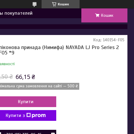
Кошик
ы покупателей
Кошик
Код:
140154-F05
ліконова принада (Нимифа) NAYADA LJ Pro Series 2
 F05 *9
аявності
66,15 ₴
,50 ₴
німальна сума замовлення на сайті — 500 ₴
Купити
Купити з