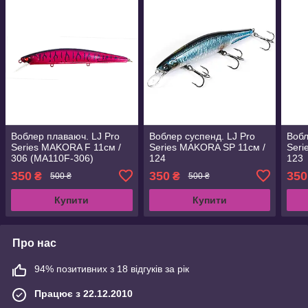
Воблер плаваюч. LJ Pro
Воблер суспенд. LJ Pro
Вобл
Series MAKORA F 11см /
Series MAKORA SP 11см /
Seri
306 (MA110F-306)
124
123
350
350
350
₴
₴
500 ₴
500 ₴
Купити
Купити
Про нас
94% позитивних з 18 відгуків за рік
Працює з 22.12.2010