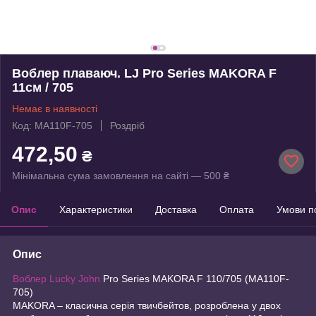
Воблер плаваюч. LJ Pro Series MAKORA F
11см / 705
Немає в наявності
Код: MA110F-705
Роздріб
472,50
₴
Мінімальна сума замовлення на сайті — 500 ₴
Опис
Характеристики
Доставка
Оплата
Умови п
Опис
Воблер Lucky John
Pro Series MAKORA F 110/705 (MA110F-
705)
MAKORA – класична серія твичбейтов, розроблена у двох