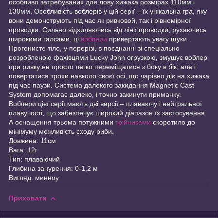
особливо затребуваних для лову хижака розмірах 110мм і
130мм. Особливість воблерів у цій серії – їх унікальна гра, яку
вони демонструють під час як ривковой, так і рівномірної
проводки. Сильно відхиляючись від лінії проводки, рухаючись
широкими галсами, ці
воблери
привертають увагу щуки.
Прогонисте тіло, у перерізі, в поєднанні зі спеціально
розробленою фахівцями Lucky John огрузкою, змушує воблер
при ривку не просто легко переміщатися з боку в бік, але і
повертатися трохи навколо своєї осі, що чарівно діє на хижака
під час паузи. Система далекого закидання Magnetic Cast
System допомагає далеко, і точно закинути приманку.
Воблери цієї серії мають дві версії – плаваючу і нейтральної
плавучості, що забезпечує широкий діапазон їх застосування.
А оснащення трьома потужними
трійниками
скоротило до
мінімуму можливість сходу риби.
Довжина: 11см
Вага: 12г
Тип: плаваючий
Глибина занурення: 0-1,2 м
Вигляд: минноу
Приховати